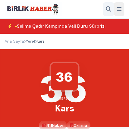
Selime Çadır Kampında Vali Duru Sürprizi
Ana Sayfa
Yerel
Kars
YEREL
Kars
411
Haber
0
Firma