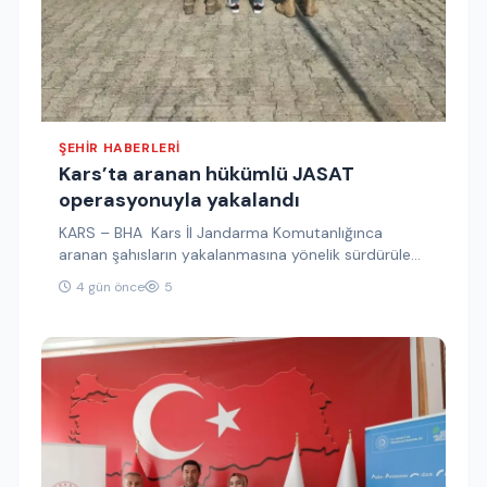
ŞEHIR HABERLERI
Kars’ta aranan hükümlü JASAT
operasyonuyla yakalandı
KARS – BHA Kars İl Jandarma Komutanlığınca
aranan şahısların yakalanmasına yönelik sürdürülen
çalışmalar kapsamında önemli bir operasyona
4 gün önce
5
daha…