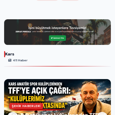
Kars
411 Haber
ŞEHIR HABERLERI
Kars amatör spor kulüplerinden TFF’ye