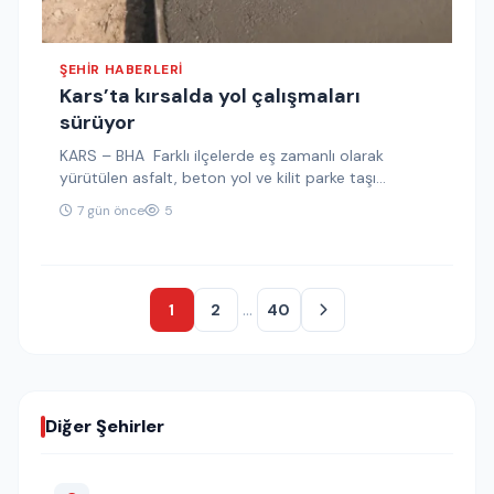
ŞEHIR HABERLERI
Kars’ta kırsalda yol çalışmaları
sürüyor
KARS – BHA Farklı ilçelerde eş zamanlı olarak
yürütülen asfalt, beton yol ve kilit parke taşı
çalışmalarıyla köy…
7 gün önce
5
…
1
2
40
Diğer Şehirler