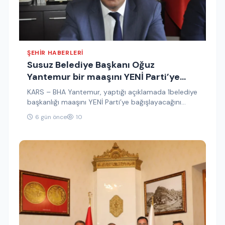
ŞEHIR HABERLERI
Susuz Belediye Başkanı Oğuz
Yantemur bir maaşını YENİ Parti’ye
bağışladı
KARS – BHA Yantemur, yaptığı açıklamada 1belediye
başkanlığı maaşını YENİ Parti’ye bağışlayacağını
duyurdu. Paylaşımında, “Bir belediye başkanı
6 gün önce
10
maaşımı…