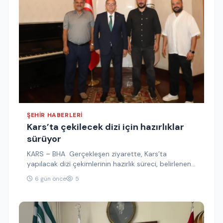
ŞEHIR HABERLERI
Kars’ta çekilecek dizi için hazırlıklar
sürüyor
KARS – BHA Gerçekleşen ziyarette, Kars’ta
yapılacak dizi çekimlerinin hazırlık süreci, belirlenen
çekim mekanları ve prodüksiyon çalışmalarına
6 gün önce
5
ilişkin…