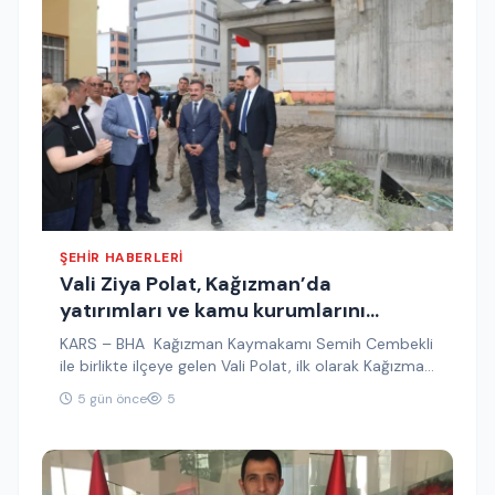
ŞEHIR HABERLERI
Vali Ziya Polat, Kağızman’da
yatırımları ve kamu kurumlarını
inceledi
KARS – BHA Kağızman Kaymakamı Semih Cembekli
ile birlikte ilçeye gelen Vali Polat, ilk olarak Kağızman
Kaymakamlığını ziyaret…
5 gün önce
5