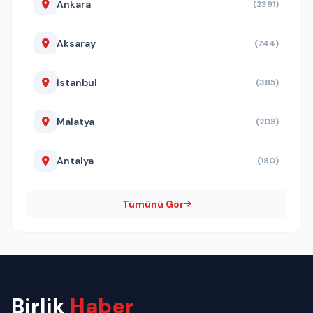
Ankara
(2391)
Aksaray
(744)
İstanbul
(385)
Malatya
(208)
Antalya
(180)
Tümünü Gör
Birlik
Haber