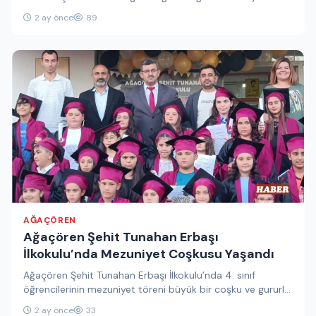
çalışmalarını aralıksız sürdürüyor. Ekipler tarafından
2 ay önce
89
yürütülen…
AĞAÇÖREN
Ağaçören Şehit Tunahan Erbaşı
İlkokulu’nda Mezuniyet Coşkusu Yaşandı
Ağaçören Şehit Tunahan Erbaşı İlkokulu’nda 4. sınıf
öğrencilerinin mezuniyet töreni büyük bir coşku ve gururla
gerçekleştirildi. İlkokul eğitimlerini…
2 ay önce
33