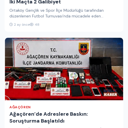
İki Maçta 2 Galibiyet
Ortaköy Gençlik ve Spor İlçe Müdürlüğü tarafından
düzenlenen Futbol Turnuvası’nda mücadele eden
Ağaçören İlçe Milli Eğitim Müdürlüğü Futbol…
2 ay önce
48
AĞAÇÖREN
Ağaçören’de Adreslere Baskın:
Soruşturma Başlatıldı