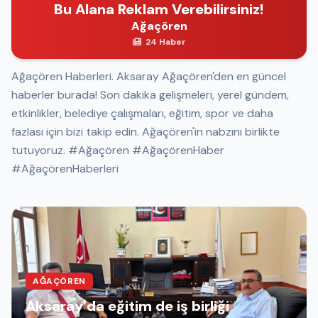
Bu Alana Reklam Verebilirsiniz!
Ağaçören
24 Haber
Ağaçören Haberleri. Aksaray Ağaçören'den en güncel
haberler burada! Son dakika gelişmeleri, yerel gündem,
etkinlikler, belediye çalışmaları, eğitim, spor ve daha
fazlası için bizi takip edin. Ağaçören'in nabzını birlikte
tutuyoruz. #Ağaçören #AğaçörenHaber
#AğaçörenHaberleri
AĞAÇÖREN
Aksaray’da eğitim de iş birliği