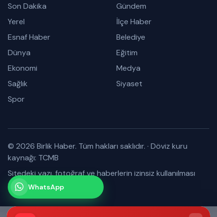
Son Dakika
Gündem
Yerel
İlçe Haber
Esnaf Haber
Belediye
Dünya
Eğitim
Ekonomi
Medya
Sağlık
Siyaset
Spor
© 2026 Birlik Haber. Tüm hakları saklıdır.
·
Döviz kuru
kaynağı: TCMB
Sitedeki yazı, fotoğraf ve haberlerin izinsiz kullanılması
yasaktır.
WhatsApp
Kanalımız
Abone olabilirsiniz