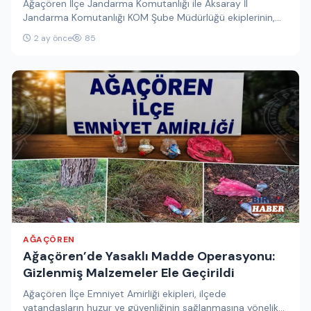
Ağaçören İlçe Jandarma Komutanlığı ile Aksaray İl
Jandarma Komutanlığı KOM Şube Müdürlüğü ekiplerinin,
Siber Suçlarla Mücadele Şube Müdürlüğü…
2 ay önce
85
AĞAÇÖREN
Ağaçören’de Yasaklı Madde Operasyonu:
Gizlenmiş Malzemeler Ele Geçirildi
Ağaçören İlçe Emniyet Amirliği ekipleri, ilçede
vatandaşların huzur ve güvenliğinin sağlanmasına yönelik