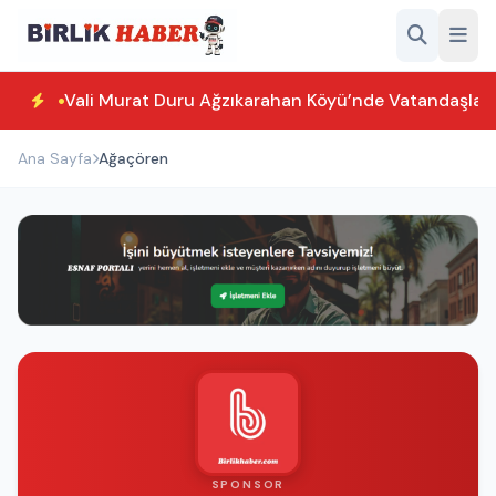
Vali Murat Duru Ağzıkarahan Köyü’nde Vatandaşlarl
Ana Sayfa
Ağaçören
SPONSOR