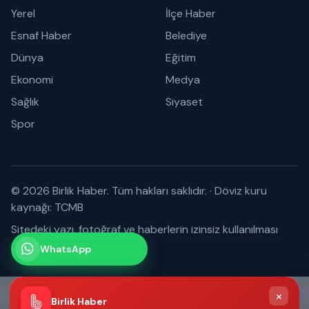
Yerel
İlçe Haber
Esnaf Haber
Belediye
Dünya
Eğitim
Ekonomi
Medya
Sağlık
Siyaset
Spor
© 2026 Birlik Haber. Tüm hakları saklıdır.
·
Döviz kuru
kaynağı: TCMB
Sitedeki yazı, fotoğraf ve haberlerin izinsiz kullanılması
yasaktır.
WhatsApp
Kanalımız
Abone olabilirsiniz
×
Birlik Haber