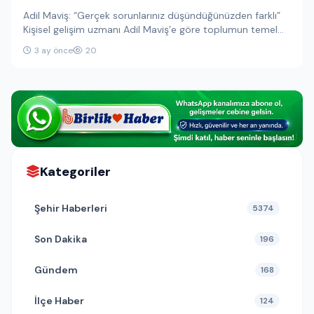
Adil Maviş: “Gerçek sorunlarınız düşündüğünüzden farklı”
Kişisel gelişim uzmanı Adil Maviş’e göre toplumun temel
sorunu mutsuzluk değil, “sıkışmışlık.”…
3 ay önce
20
Kategoriler
Şehir Haberleri
5374
Son Dakika
196
Gündem
168
İlçe Haber
124