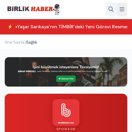
Yaşar Sarıkaya’nın TİMBİR’deki Yeni Görevi Resmen T
Ana Sayfa
Sağlık
SPONSOR