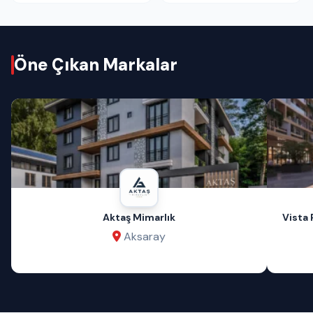
Öne Çıkan Markalar
Aktaş Mimarlık
Vista 
Aksaray