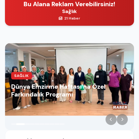
Bu Alana Reklam Verebilirsiniz!
Sağlık
21 Haber
SAĞLIK
Dünya Emzirme Haftası’na Özel
Farkındalık Programı