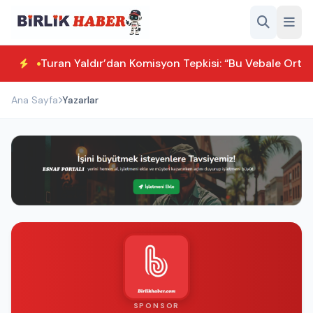
Turan Yaldır’dan Komisyon Tepkisi: “Bu Vebale Orta
Ana Sayfa
Yazarlar
SPONSOR