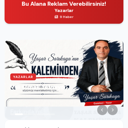
Bu Alana Reklam Verebilirsiniz!
Yazarlar
9 Haber
YAZARLAR
Vali Olmak Yetmiyor…