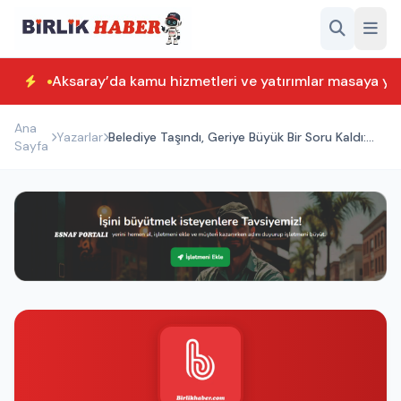
Aksaray’da kamu hizmetleri ve yatırımlar masaya yatı
Ana
Yazarlar
Belediye Taşındı, Geriye Büyük Bir Soru Kaldı:
Sayfa
Aksaray’daki Eski Bina Ne Olacak?