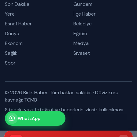
Son Dakika
Gündem
Yerel
İlçe Haber
Esnaf Haber
Belediye
Dünya
Eğitim
Ekonomi
Medya
Sağlık
Siyaset
Spor
© 2026 Birlik Haber. Tüm hakları saklıdır.
·
Döviz kuru
kaynağı: TCMB
Sitedeki yazı, fotoğraf ve haberlerin izinsiz kullanılması
yasaktır.
WhatsApp
Kanalımız
Abone olabilirsiniz