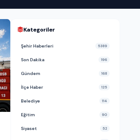
Kategoriler
Şehir Haberleri
5389
Son Dakika
196
Gündem
168
İlçe Haber
125
Belediye
114
Eğitim
90
Siyaset
52