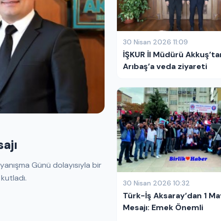
30 Nisan 2026 11:09
İŞKUR İl Müdürü Akkuş’tan Rekt
Arıbaş’a veda ziyareti
ajı
ayanışma Günü dolayısıyla bir
kutladı.
30 Nisan 2026 10:32
Türk-İş Aksaray’dan 1 Ma
Mesajı: Emek Önemli