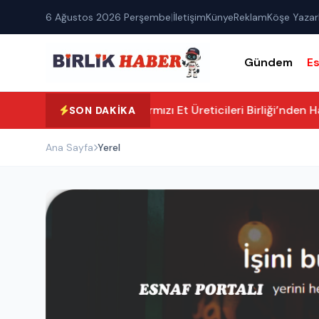
6 Ağustos 2026 Perşembe
|
İletişim
Künye
Reklam
Köşe Yazarl
Gündem
E
Aksaray Kırmızı Et Üreticileri Birliği’nden Ham
SON DAKIKA
Ana Sayfa
Yerel