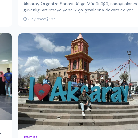
Aksaray Organize Sanayi Bölge Müdürlüğü, sanayi alanın
güvenliği artırmaya yönelik çalışmalarına devam ediyor.
Bölge Müdürü Ali Bay, yaptığı…
3 ay önce
85
EĞITIM