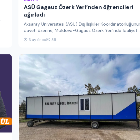
ASÜ Gagauz Özerk Yeri’nden öğrencileri
ağırladı
Aksaray Üniversitesi (ASÜ) Dış İlişkiler Koordinatörlüğünü
daveti üzerine, Moldova-Gagauz Özerk Yeri’nde faaliyet
gösteren TİKA Mustafa Kemal Atatürk Kütüphanesi…
3 ay önce
35