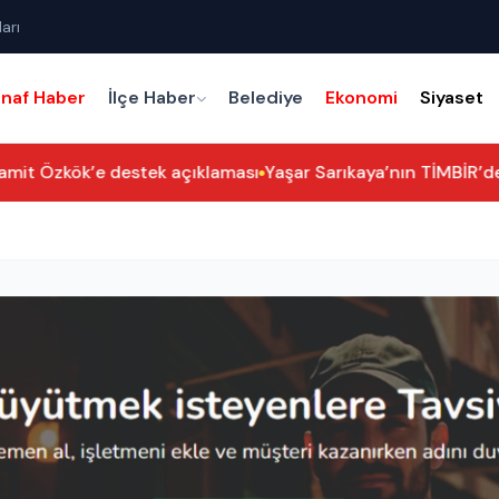
arı
snaf Haber
İlçe Haber
Belediye
Ekonomi
Siyaset
it Özkök’e destek açıklaması
Yaşar Sarıkaya’nın TİMBİR’deki Y