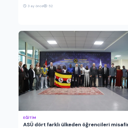
3 ay önce
52
EĞITIM
ASÜ dört farklı ülkeden öğrencileri misafir