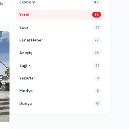
Ekonomi
47
da
Yerel
36
Spor
31
Esnaf Haber
27
Asayiş
26
Sağlık
21
Yazarlar
8
Medya
8
Dünya
0