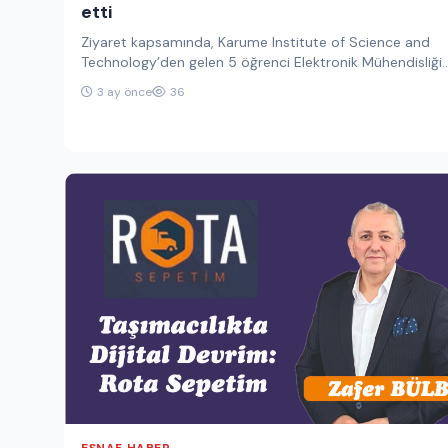
etti
Ziyaret kapsamında, Karume Institute of Science and
Technology’den gelen 5 öğrenci Elektronik Mühendisliği
Bölümünde öğrenim görürken, Uganda Christian…
3 ay önce
36
ESNAF HABER