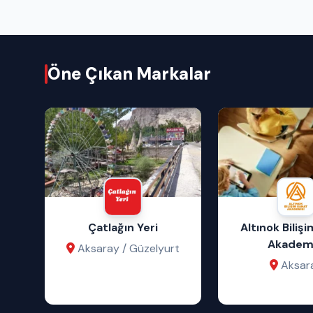
Öne Çıkan Markalar
Çatlağın Yeri
Altınok Biliş
Akademi
Aksaray / Güzelyurt
Aksar