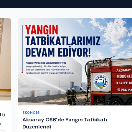
EKONOMI
tti
Aksaray OSB’de Yangın Tatbikatı
r
Düzenlendi
nı…