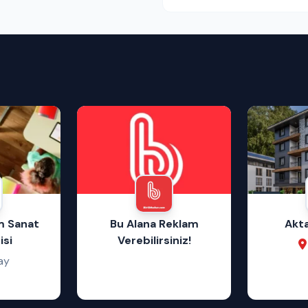
im Sanat
Bu Alana Reklam
Akta
si
Verebilirsiniz!
ay