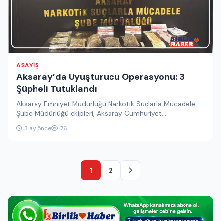
ASAYIŞ
Aksaray’da Uyuşturucu Operasyonu: 3
Şüpheli Tutuklandı
Aksaray Emniyet Müdürlüğü Narkotik Suçlarla Mücadele
Şube Müdürlüğü ekipleri, Aksaray Cumhuriyet
Başsavcılığı’nın talimatı doğrultusunda yürüttüğü
3 ay önce
76
çalışmalar kapsamında önemli…
1
2