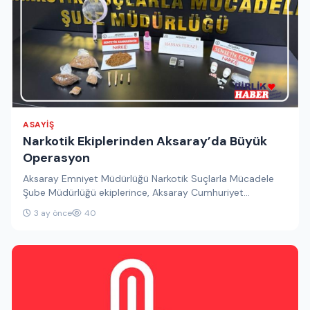
ASAYIŞ
Narkotik Ekiplerinden Aksaray’da Büyük
Operasyon
Aksaray Emniyet Müdürlüğü Narkotik Suçlarla Mücadele
Şube Müdürlüğü ekiplerince, Aksaray Cumhuriyet
Başsavcılığı talimatları doğrultusunda gerçekleştirilen
3 ay önce
40
operasyonlarda yüklü miktarda…