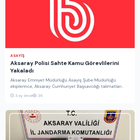
ASAYIŞ
Aksaray Polisi Sahte Kamu Görevlilerini
Yakaladı
Aksaray Emniyet Müdürlüğü Asayiş Şube Müdürlüğü
ekiplerince, Aksaray Cumhuriyet Başsavcılığı talimatları
doğrultusunda yürütülen operasyon kapsamında, farklı
3 ay önce
36
illerde nitelikli…