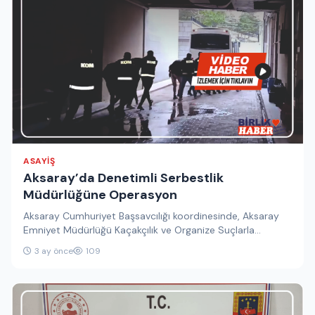
ASAYIŞ
Aksaray’da Denetimli Serbestlik
Müdürlüğüne Operasyon
Aksaray Cumhuriyet Başsavcılığı koordinesinde, Aksaray
Emniyet Müdürlüğü Kaçakçılık ve Organize Suçlarla
Mücadele (KOM) Şube Müdürlüğü ekiplerince yürütülen
3 ay önce
109
soruşturma…