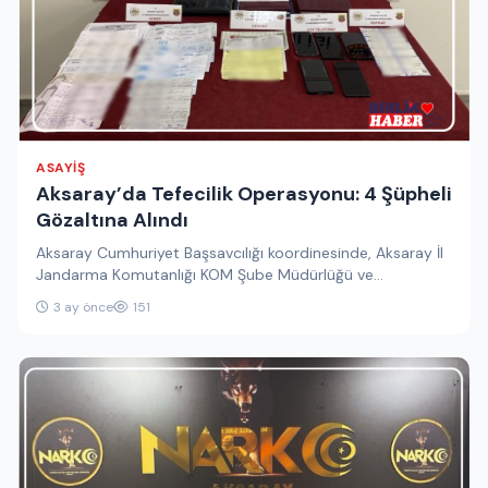
ASAYIŞ
Aksaray’da Tefecilik Operasyonu: 4 Şüpheli
Gözaltına Alındı
Aksaray Cumhuriyet Başsavcılığı koordinesinde, Aksaray İl
Jandarma Komutanlığı KOM Şube Müdürlüğü ve
Sultanhanı İlçe Jandarma Komutanlığı ekipleri tarafından…
3 ay önce
151