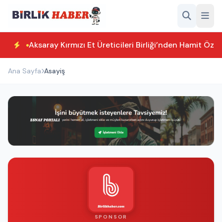
Aksaray Kırmızı Et Üreticileri Birliği’nden Hamit Özk
Ana Sayfa
Asayiş
SPONSOR