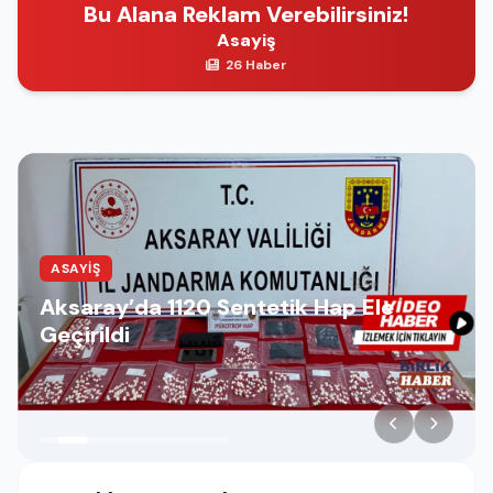
Bu Alana Reklam Verebilirsiniz!
Asayiş
26 Haber
ASAYIŞ
Aksaray’da 1120 Sentetik Hap Ele
Geçirildi