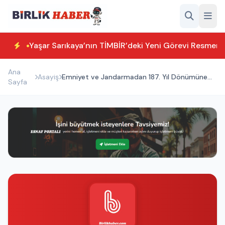
Yaşar Sarıkaya’nın TİMBİR’deki Yeni Görevi Resmen T
Ana
Asayiş
Emniyet ve Jandarmadan 187. Yıl Dönümüne
Sayfa
Anlamlı Ziyaret