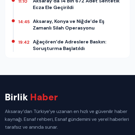
Aksaray’da 14 Bin 672 Adet Sentetik
11:10
Ecza Ele Geçirildi
Aksaray, Konya ve Niğde’de Eş
14:45
Zamanlı Silah Operasyonu
Ağaçören’de Adreslere Baskın:
19:42
Soruşturma Başlatıldı
Birlik
Haber
Aksaray’dan Türkiye’ye uzanan en hızlı ve güvenilir haber
kaynağı. Esnaf rehberi, Esnaf gündemini ve yerel haberleri
tarafsız ve anında sunar.