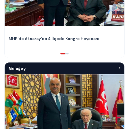
MHP’de Aksaray’da 4 İlçede Kongre Heyecanı
Gülağaç