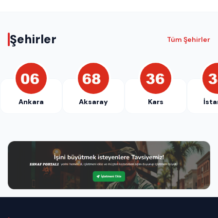
Şehirler
Tüm Şehirler
Ankara
Aksaray
Kars
İsta