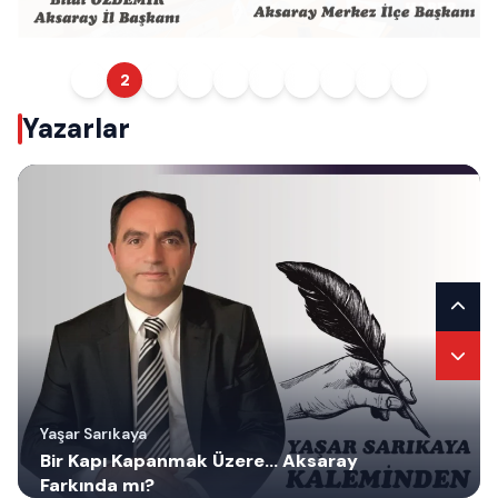
1
2
3
4
5
6
7
8
9
10
Yazarlar
Yaşar Sarıkaya
Vali Olmak Yetmiyor…
Yaşar Sarıkaya
Bir Kapı Kapanmak Üzere… Aksaray
Farkında mı?