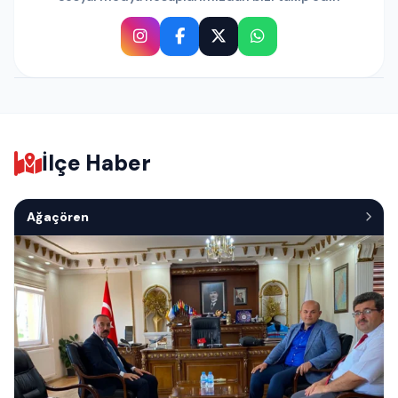
Aksaray Şehit Önder Güz
Çatlağın Yeri
Polis Meslek Eğitim Merk
INSTAGRAM
INSTAGRAM
İlçe Haber
Ağaçören