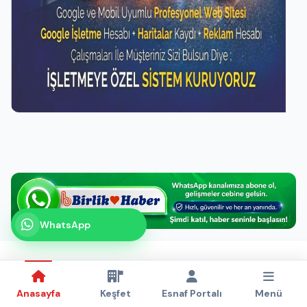
WhatsApp
Kanalımız
Abone olabilirsiniz
Anasayfa
Keşfet
Esnaf Portalı
Menü