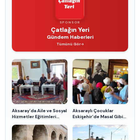
SPONSOR
Çatlağın Yeri
Gündem Haberleri
Tümünü Gör
Aksaray’da Aile ve Sosyal
Aksaraylı Çocuklar
Hizmetler Eğitimleri
Eskişehir’de Masal Gibi
Devam Ediyor
Bir Gün Yaşadı