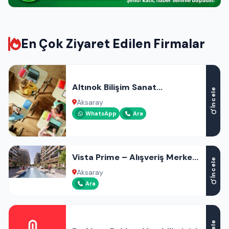
En Çok Ziyaret Edilen Firmalar
Altınok Bilişim Sanat
İncele
Akademisi
Aksaray
WhatsApp
Ara
Vista Prime – Alışveriş Merkezi
İncele
– Ofis – Otel – Rezidans
Aksaray
Ara