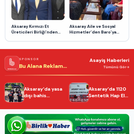
Aksaray Kırmızı Et
Aksaray Aile ve Sosyal
Üreticileri Birliği’nden
Hizmetler’den Baro’ya
Hamit Özkök’e destek
ziyaret
açıklaması
SPONSOR
Asayiş Haberleri
Bu Alana Reklam
Tümünü Gör
Verebilirsiniz!
Aksaray’da yasa
Aksaray’da 1120
dışı bahis
Sentetik Hap Ele
operasyonu
Geçirildi