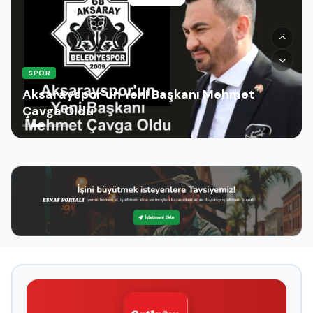
SPOR
Aksaraylı Milli Sporcu Abdullah Eren Yıldız
Avrupa Üçüncüsü Oldu