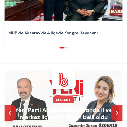
MHP’de Aksaray’da 4 İlçede Kongre Heyecanı
SIYASET
Yeni Parti Aksaray teşkilatında il ve
merkez ilçe başkanları belli oldu