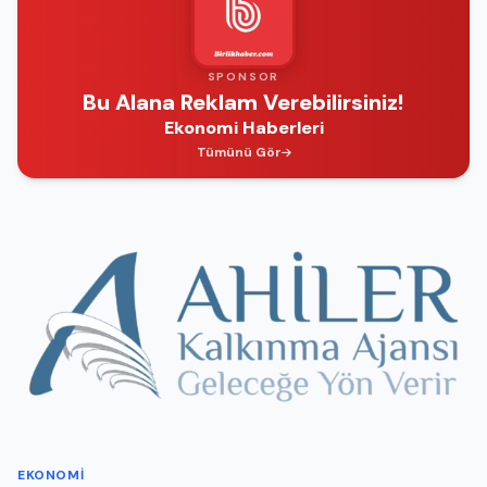
SPONSOR
Bu Alana Reklam Verebilirsiniz!
Ekonomi Haberleri
Tümünü Gör
EKONOMI