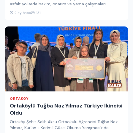
asfalt yollarda bakım, onarım ve yama çalışmaları
gerçekleştirerek ulaşım konforunu…
2 ay önce
131
ORTAKÖY
Ortaköylü Tuğba Naz Yılmaz Türkiye İkincisi
Oldu
Ortaköy Şehit Salih Aksu Ortaokulu öğrencisi Tuğba Naz
Yılmaz, Kur’an-ı Kerim’i Güzel Okuma Yarışması’nda