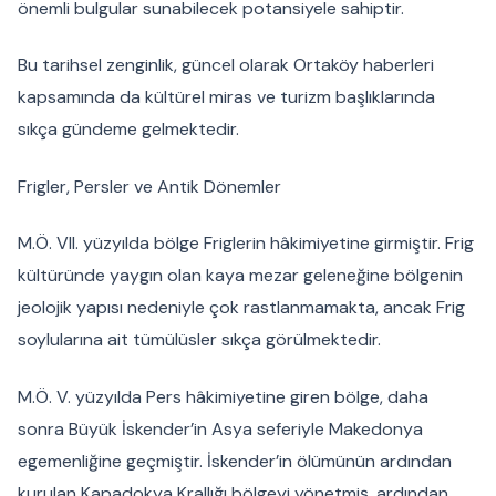
önemli bulgular sunabilecek potansiyele sahiptir.
Bu tarihsel zenginlik, güncel olarak Ortaköy haberleri
kapsamında da kültürel miras ve turizm başlıklarında
sıkça gündeme gelmektedir.
Frigler, Persler ve Antik Dönemler
M.Ö. VII. yüzyılda bölge Friglerin hâkimiyetine girmiştir. Frig
kültüründe yaygın olan kaya mezar geleneğine bölgenin
jeolojik yapısı nedeniyle çok rastlanmamakta, ancak Frig
soylularına ait tümülüsler sıkça görülmektedir.
M.Ö. V. yüzyılda Pers hâkimiyetine giren bölge, daha
sonra Büyük İskender’in Asya seferiyle Makedonya
egemenliğine geçmiştir. İskender’in ölümünün ardından
kurulan Kapadokya Krallığı bölgeyi yönetmiş, ardından