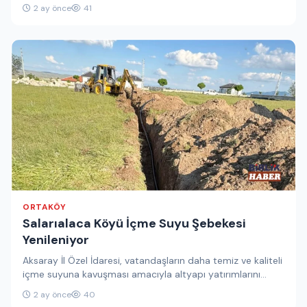
gösterdiği üstün performansla Türkiye…
2 ay önce
41
ORTAKÖY
Salarıalaca Köyü İçme Suyu Şebekesi
Yenileniyor
Aksaray İl Özel İdaresi, vatandaşların daha temiz ve kaliteli
içme suyuna kavuşması amacıyla altyapı yatırımlarını
sürdürüyor. Bu kapsamda…
2 ay önce
40