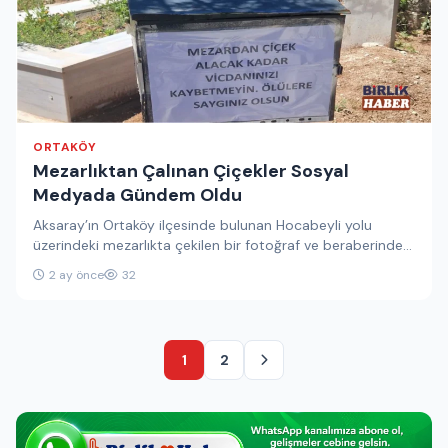
ORTAKÖY
Mezarlıktan Çalınan Çiçekler Sosyal
Medyada Gündem Oldu
Aksaray’ın Ortaköy ilçesinde bulunan Hocabeyli yolu
üzerindeki mezarlıkta çekilen bir fotoğraf ve beraberinde
yapılan paylaşım, sosyal medyada geniş…
2 ay önce
32
1
2