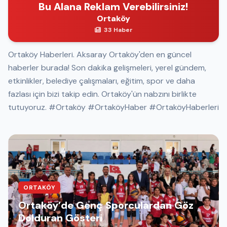
Bu Alana Reklam Verebilirsiniz!
Ortaköy
33 Haber
Ortaköy Haberleri. Aksaray Ortaköy'den en güncel
haberler burada! Son dakika gelişmeleri, yerel gündem,
etkinlikler, belediye çalışmaları, eğitim, spor ve daha
fazlası için bizi takip edin. Ortaköy'ün nabzını birlikte
tutuyoruz. #Ortaköy #OrtaköyHaber #OrtaköyHaberleri
ORTAKÖY
Ortaköy’de Genç Sporculardan Göz
Dolduran Gösteri