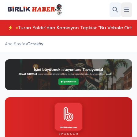
Turan Yaldır’dan Komisyon Tepkisi: “Bu Vebale Orta
Ana Sayfa
Ortaköy
SPONSOR