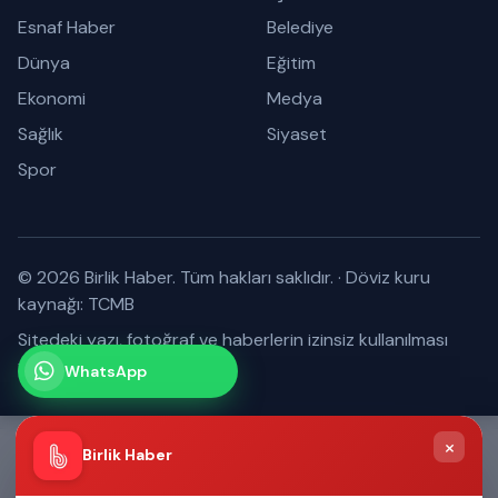
Esnaf Haber
Belediye
Dünya
Eğitim
Ekonomi
Medya
Sağlık
Siyaset
Spor
© 2026 Birlik Haber. Tüm hakları saklıdır.
·
Döviz kuru
kaynağı: TCMB
Sitedeki yazı, fotoğraf ve haberlerin izinsiz kullanılması
yasaktır.
WhatsApp
Kanalımız
Abone olabilirsiniz
×
Birlik Haber
Anasayfa
Keşfet
Esnaf Portalı
Menü