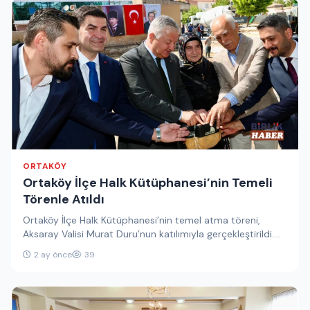
ORTAKÖY
Ortaköy İlçe Halk Kütüphanesi’nin Temeli
Törenle Atıldı
Ortaköy İlçe Halk Kütüphanesi’nin temel atma töreni,
Aksaray Valisi Murat Duru’nun katılımıyla gerçekleştirildi.
Hayırsever iş insanı Arif Çubukçu’nun…
2 ay önce
39