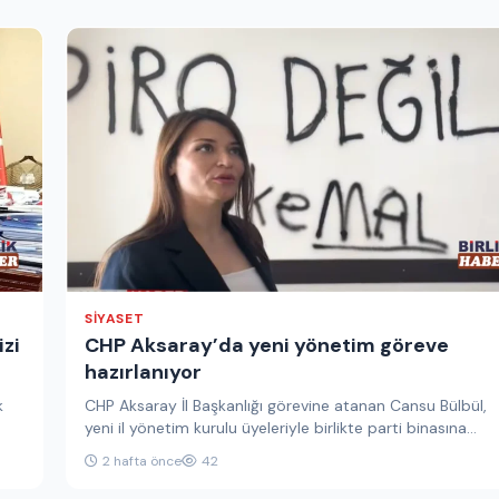
SIYASET
izi
CHP Aksaray’da yeni yönetim göreve
hazırlanıyor
k
CHP Aksaray İl Başkanlığı görevine atanan Cansu Bülbül,
yeni il yönetim kurulu üyeleriyle birlikte parti binasına
gelerek görev…
2 hafta önce
42