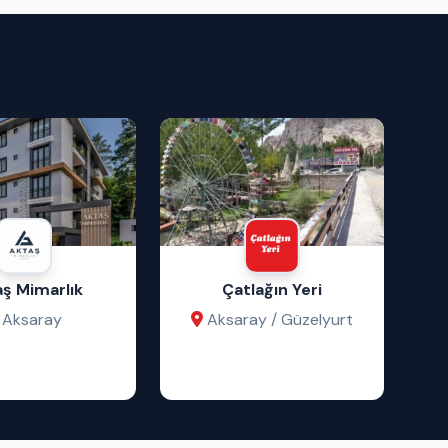
ş Mimarlık
Çatlağın Yeri
Aksaray
Aksaray / Güzelyurt