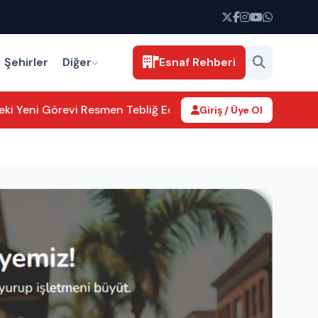
Şehirler
Diğer
Esnaf Rehberi
Yeni Görevi Resmen Tebliğ Edildi
Aksaray’da kamu hizmetleri 
Giriş / Üye Ol