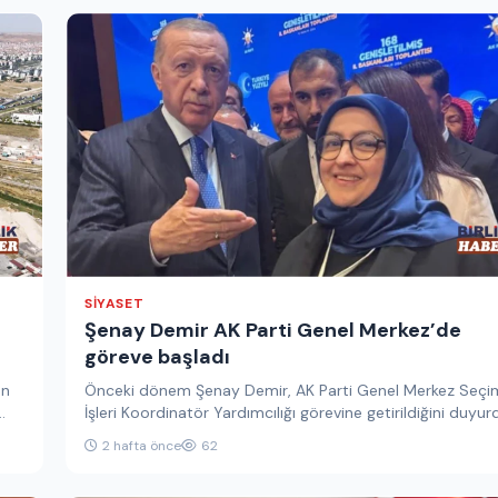
SIYASET
Şenay Demir AK Parti Genel Merkez’de
göreve başladı
en
Önceki dönem Şenay Demir, AK Parti Genel Merkez Seçi
İşleri Koordinatör Yardımcılığı görevine getirildiğini duyur
Demir, yeni görevi…
2 hafta önce
62