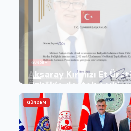
MEDYA
GÜNDEM
Yaşar Sarıkaya’nın TİM
Tebliğ Edildi