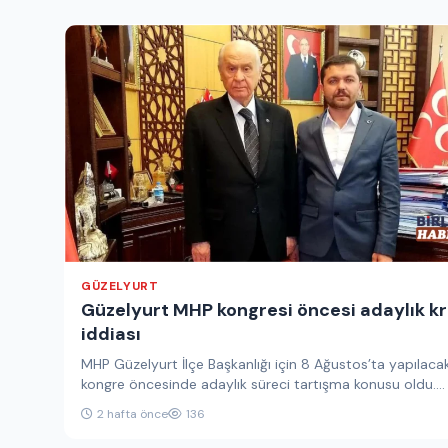
GÜZELYURT
Güzelyurt MHP kongresi öncesi adaylık kr
iddiası
MHP Güzelyurt İlçe Başkanlığı için 8 Ağustos’ta yapılaca
kongre öncesinde adaylık süreci tartışma konusu oldu.
Aksaray’da açıklanan ilçe…
2 hafta önce
136