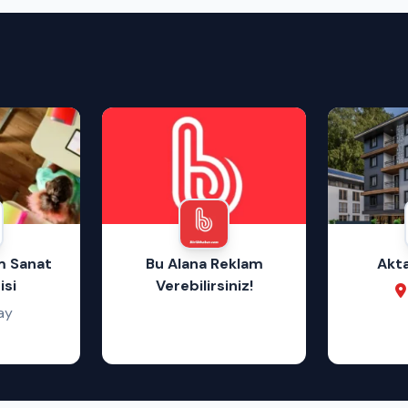
im Sanat
Bu Alana Reklam
Akta
si
Verebilirsiniz!
ay