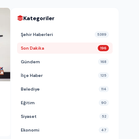
Kategoriler
Şehir Haberleri
5389
Son Dakika
196
Gündem
168
İlçe Haber
125
Belediye
114
Eğitim
90
Siyaset
52
Ekonomi
47