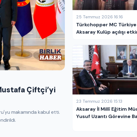
25 Temmuz 2026 16:16
Türkchopper MC Türkiye
Aksaray Kulüp açılışı etkin
Mustafa Çiftçi’yi
23 Temmuz 2026 15:13
Aksaray İl Millî Eğitim M
uru'yu makamında kabul etti.
Yusuf Uzantı Görevine Ba
irildi.