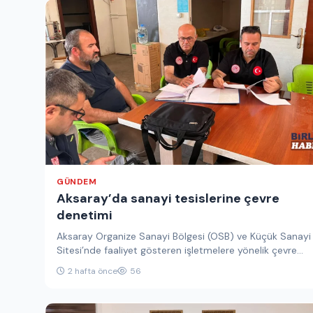
GÜNDEM
Aksaray’da sanayi tesislerine çevre
denetimi
Aksaray Organize Sanayi Bölgesi (OSB) ve Küçük Sanayi
Sitesi’nde faaliyet gösteren işletmelere yönelik çevre
denetimleri gerçekleştirildi. Aksaray Çevre,…
2 hafta önce
56