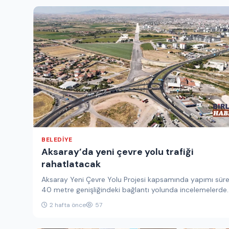
BELEDIYE
Aksaray’da yeni çevre yolu trafiği
rahatlatacak
Aksaray Yeni Çevre Yolu Projesi kapsamında yapımı sür
40 metre genişliğindeki bağlantı yolunda incelemelerde
bulunan Belediye Başkanı Dr.…
2 hafta önce
57