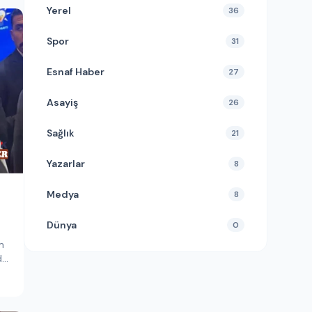
Yerel
36
Spor
31
Esnaf Haber
27
Asayiş
26
Sağlık
21
Yazarlar
8
Medya
8
Dünya
0
m
du.