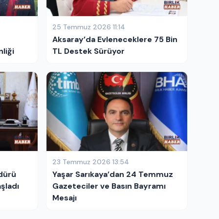
25 Temmuz 2026 11:14
Aksaray’da Evleneceklere 75 Bin
liği
TL Destek Sürüyor
23 Temmuz 2026 13:54
üdürü
Yaşar Sarıkaya’dan 24 Temmuz
şladı
Gazeteciler ve Basın Bayramı
Mesajı