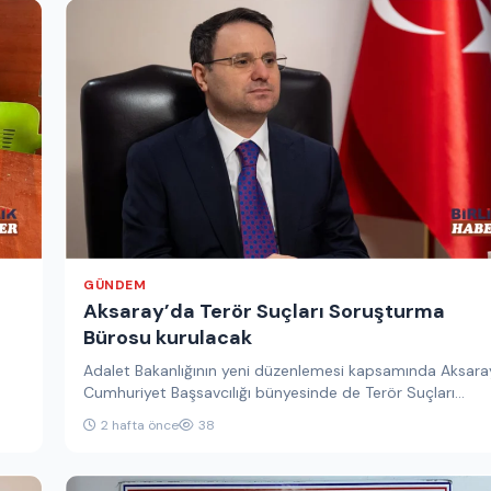
GÜNDEM
Aksaray’da Terör Suçları Soruşturma
Bürosu kurulacak
Adalet Bakanlığının yeni düzenlemesi kapsamında Aksara
Cumhuriyet Başsavcılığı bünyesinde de Terör Suçları
Soruşturma Bürosu oluşturulacak. Yeni uygulamayla terö
2 hafta önce
38