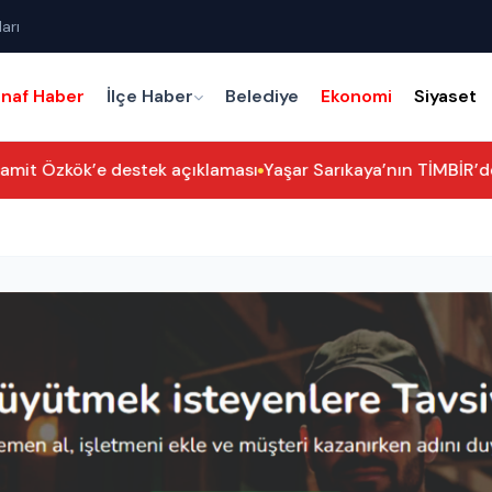
arı
snaf Haber
İlçe Haber
Belediye
Ekonomi
Siyaset
mit Özkök’e destek açıklaması
Yaşar Sarıkaya’nın TİMBİR’deki 