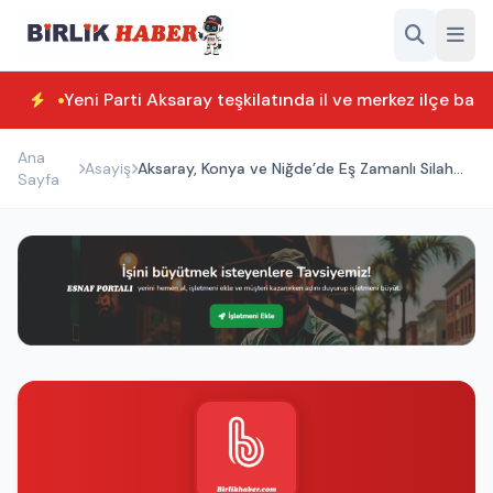
Yeni Parti Aksaray teşkilatında il ve merkez ilçe başk
Ana
Asayiş
Aksaray, Konya ve Niğde’de Eş Zamanlı Silah
Sayfa
Operasyonu