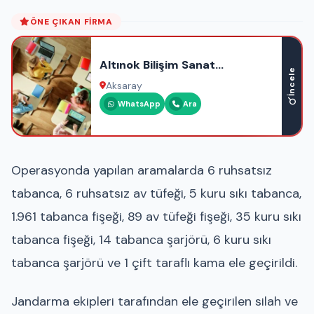
ÖNE ÇIKAN FIRMA
Altınok Bilişim Sanat
İncele
Akademisi
Aksaray
WhatsApp
Ara
Operasyonda yapılan aramalarda 6 ruhsatsız
tabanca, 6 ruhsatsız av tüfeği, 5 kuru sıkı tabanca,
1.961 tabanca fişeği, 89 av tüfeği fişeği, 35 kuru sıkı
tabanca fişeği, 14 tabanca şarjörü, 6 kuru sıkı
tabanca şarjörü ve 1 çift taraflı kama ele geçirildi.
Jandarma ekipleri tarafından ele geçirilen silah ve