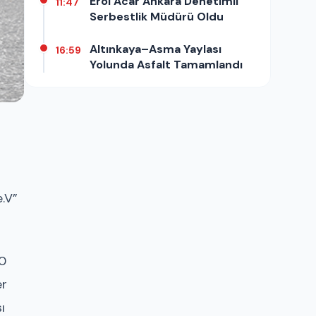
Erol Acar Ankara Denetimli
11:47
Serbestlik Müdürü Oldu
Altınkaya–Asma Yaylası
16:59
Yolunda Asfalt Tamamlandı
.V”
10
er
ı