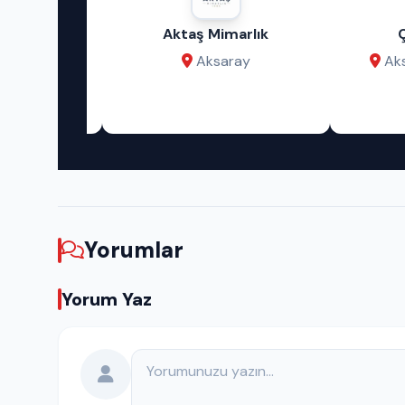
m Sanat
Aktaş Mimarlık
Çat
si
Aksaray
Aksar
ay
Yorumlar
Yorum Yaz
Yorumunuz