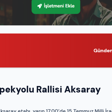
Günde
pekyolu Rallisi Aksaray
Aksaray etabı, yarın 17.00’de 15 Temmuz Milli İr