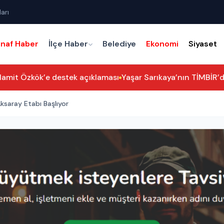
arı
snaf Haber
İlçe Haber
Belediye
Ekonomi
Siyaset
amit Özkök’e destek açıklaması
Yaşar Sarıkaya’nın TİMBİR’dek
ksaray Etabı Başlıyor