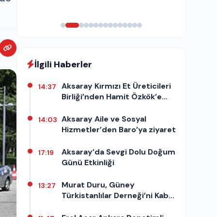
İlgili Haberler
Aksaray Kırmızı Et Üreticileri
14:37
Birliği’nden Hamit Özkök’e
destek açıklaması
Aksaray Aile ve Sosyal
14:03
Hizmetler’den Baro’ya ziyaret
Aksaray’da Sevgi Dolu Doğum
17:19
Günü Etkinliği
Murat Duru, Güney
13:27
Türkistanlılar Derneği’ni Kabul
Etti