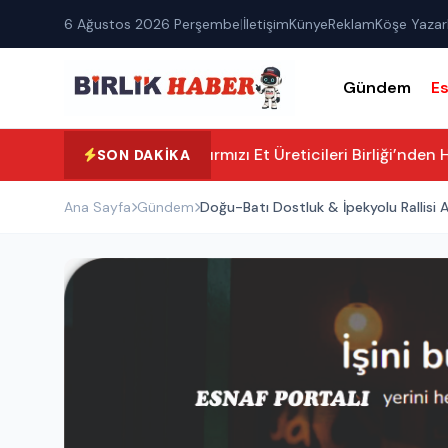
6 Ağustos 2026 Perşembe
|
İletişim
Künye
Reklam
Köşe Yazarl
Gündem
E
Aksaray Kırmızı Et Üreticileri Birliği’nden H
SON DAKIKA
Ana Sayfa
Gündem
Doğu-Batı Dostluk & İpekyolu Rallisi A