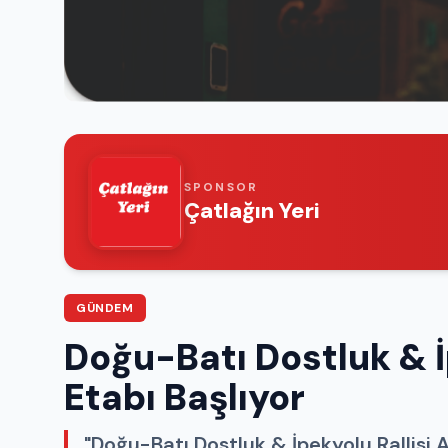
SPONSOR
Çatlağın Yeri
GÜNDEM
Doğu-Batı Dostluk & İ
Etabı Başlıyor
"Doğu-Batı Dostluk & İpekyolu Rallisi 