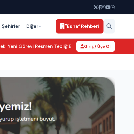
Şehirler
Diğer
Esnaf Rehberi
i Yeni Görevi Resmen Tebliğ Edildi
Aksaray’da kamu hizmetler
Giriş / Üye Ol