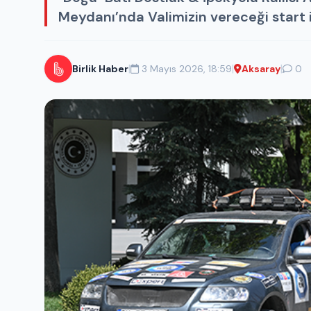
Meydanı’nda Valimizin vereceği start il
|
|
|
Birlik Haber
3 Mayıs 2026, 18:59
Aksaray
0