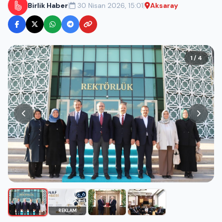
|
|
Birlik Haber
30 Nisan 2026, 15:01
Aksaray
1 / 4
REKLAM