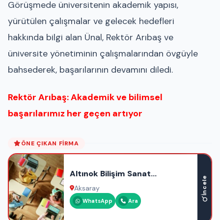
Görüşmede üniversitenin akademik yapısı,
yürütülen çalışmalar ve gelecek hedefleri
hakkında bilgi alan Ünal, Rektör Arıbaş ve
üniversite yönetiminin çalışmalarından övgüyle
bahsederek, başarılarının devamını diledi.
Rektör Arıbaş: Akademik ve bilimsel
başarılarımız her geçen artıyor
ÖNE ÇIKAN FIRMA
Altınok Bilişim Sanat
İncele
Akademisi
Aksaray
WhatsApp
Ara