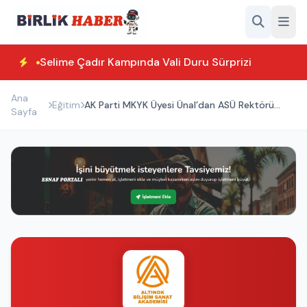
Selime Çadır Kampında Vali Duru Sürprizi
Ana
Eğitim
AK Parti MKYK Üyesi Ünal’dan ASÜ Rektörü
Sayfa
Arıbaş’a ziyaret