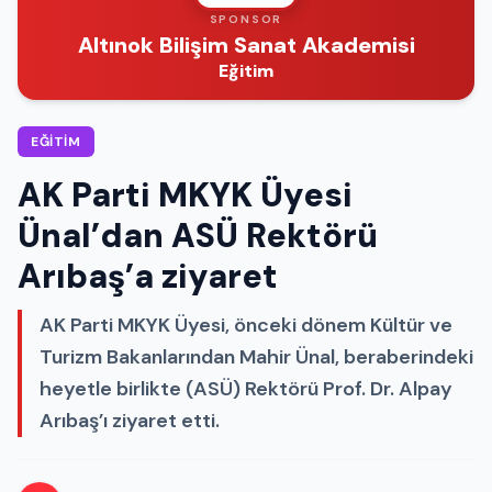
SPONSOR
Altınok Bilişim Sanat Akademisi
Eğitim
EĞITIM
AK Parti MKYK Üyesi
Ünal’dan ASÜ Rektörü
Arıbaş’a ziyaret
AK Parti MKYK Üyesi, önceki dönem Kültür ve
Turizm Bakanlarından Mahir Ünal, beraberindeki
heyetle birlikte (ASÜ) Rektörü Prof. Dr. Alpay
Arıbaş’ı ziyaret etti.