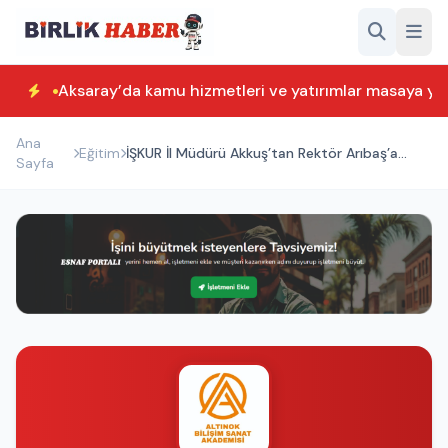
Aksaray’da kamu hizmetleri ve yatırımlar masaya yatı
Ana
Eğitim
İŞKUR İl Müdürü Akkuş’tan Rektör Arıbaş’a
Sayfa
veda ziyareti