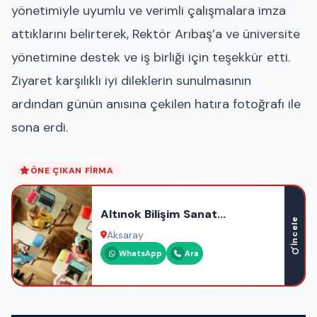
yönetimiyle uyumlu ve verimli çalışmalara imza
attıklarını belirterek, Rektör Arıbaş’a ve üniversite
yönetimine destek ve iş birliği için teşekkür etti.
Ziyaret karşılıklı iyi dileklerin sunulmasının
ardından günün anısına çekilen hatıra fotoğrafı ile
sona erdi.
ÖNE ÇIKAN FIRMA
Altınok Bilişim Sanat
İncele
Akademisi
Aksaray
WhatsApp
Ara