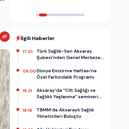
i
İlgili Haberler
Türk Sağlık-Sen Aksaray
17:01
Şubesi’nden Genel Merkeze
Ziyaret
Dünya Emzirme Haftası’na
08:00
Özel Farkındalık Programı
Aksaray’da “Cilt Sağlığı ve
16:21
Sağlıklı Yaşlanma” semineri
düzenlendi
TBMM’de Aksaraylı Sağlık
16:18
Yöneticileri Buluştu