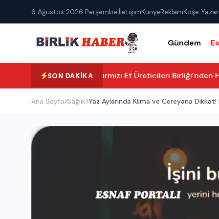
6 Ağustos 2026 Perşembe
|
İletişim
Künye
Reklam
Köşe Yazarl
Gündem
E
Aksaray Kırmızı Et Üreticileri Birliği’nden H
SON DAKIKA
Ana Sayfa
Sağlık
Yaz Aylarında Klima ve Cereyana Dikkat! K