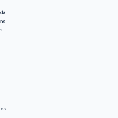
nda
una
ılı
kas