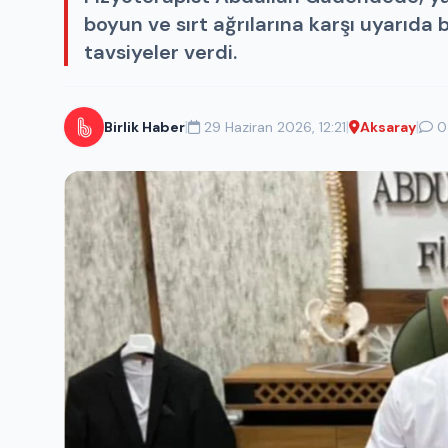
boyun ve sırt ağrılarına karşı uyarıda
tavsiyeler verdi.
|
|
|
Birlik Haber
29 Haziran 2026, 12:21
Aksaray
0