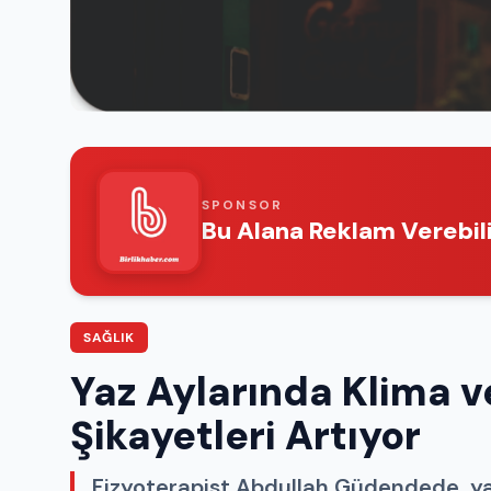
SPONSOR
Bu Alana Reklam Verebili
SAĞLIK
Yaz Aylarında Klima 
Şikayetleri Artıyor
Fizyoterapist Abdullah Güdendede, ya