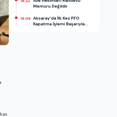
Aile Hekimleri Randevu
18:22
Memuru Değildir
Aksaray’da İlk Kez PFO
19:09
Kapatma İşlemi Başarıyla
Yapıldı
a
 kas