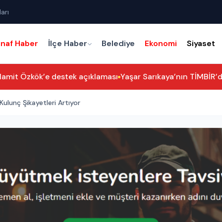
arı
snaf Haber
İlçe Haber
Belediye
Ekonomi
Siyaset
amit Özkök’e destek açıklaması
Yaşar Sarıkaya’nın TİMBİR’deki
ulunç Şikayetleri Artıyor