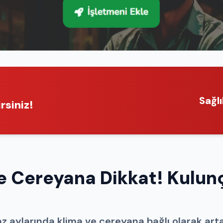
Sağl
rsiniz!
ve Cereyana Dikkat! Kulun
z aylarında klima ve cereyana bağlı olarak art