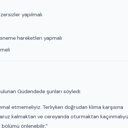
zersizler yapılmalı
 esneme hareketleri yapmalı
emeli
ulunan Güdendede şunları söyledi:
ihmal etmemeliyiz. Terliyken doğrudan klima karşısına
maruz kalmaktan ve cereyanda oturmaktan kaçınmalıyız
 bölümü önlenebilir.”