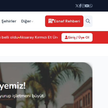
Şehirler
Diğer
Esnaf Rehberi
elli oldu
Aksaray Kırmızı Et Üreticileri Birliği’nden Hamit Öz
Giriş / Üye Ol