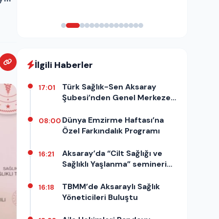
İlgili Haberler
Türk Sağlık-Sen Aksaray
17:01
Şubesi’nden Genel Merkeze
Ziyaret
Dünya Emzirme Haftası’na
08:00
Özel Farkındalık Programı
Aksaray’da “Cilt Sağlığı ve
16:21
Sağlıklı Yaşlanma” semineri
düzenlendi
TBMM’de Aksaraylı Sağlık
16:18
Yöneticileri Buluştu