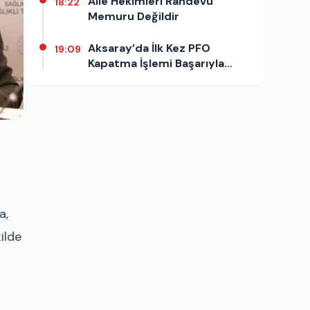
Aile Hekimleri Randevu
18:22
Memuru Değildir
Aksaray’da İlk Kez PFO
19:09
Kapatma İşlemi Başarıyla
Yapıldı
a,
ilde