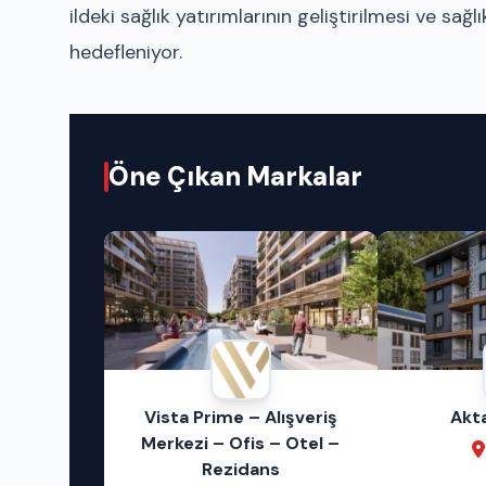
ildeki sağlık yatırımlarının geliştirilmesi ve s
hedefleniyor.
Öne Çıkan Markalar
eklam
Vista Prime – Alışveriş
Akt
niz!
Merkezi – Ofis – Otel –
Rezidans