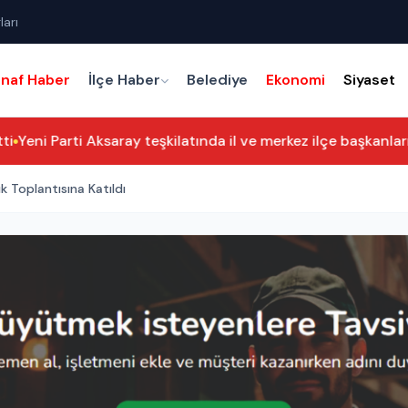
ları
snaf Haber
İlçe Haber
Belediye
Ekonomi
Siyaset
Yeni Parti Aksaray teşkilatında il ve merkez ilçe başkanları b
k Toplantısına Katıldı