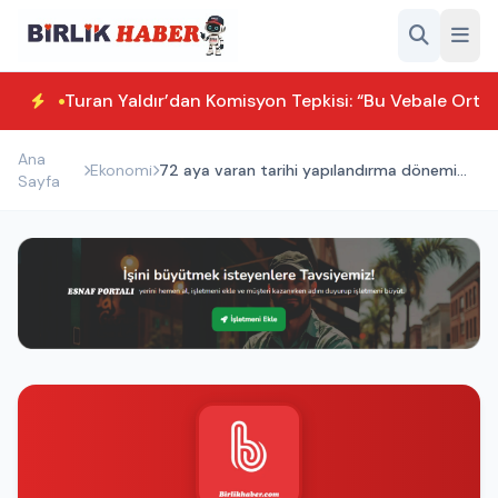
Turan Yaldır’dan Komisyon Tepkisi: “Bu Vebale Orta
Ana
Ekonomi
72 aya varan tarihi yapılandırma dönemi
Sayfa
başlıyor!