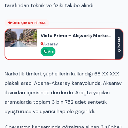
tarafından teknik ve fiziki takibe alındı.
ÖNE ÇIKAN FIRMA
Vista Prime – Alışveriş Merkezi
İncele
– Ofis – Otel – Rezidans
Aksaray
Ara
Narkotik timleri, şüphelilerin kullandığı 68 XX XXX
plakalı aracı Adana-Aksaray karayolunda, Aksaray
il sınırları içerisinde durdurdu. Araçta yapılan
aramalarda toplam 3 bin 752 adet sentetik
uyuşturucu ve uyarıcı hap ele geçirildi.
Operasyon kapsamında gözaltına alınan 3 şüpheli,