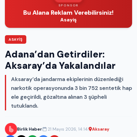
SPONSOR
Bu Alana Reklam Verebilirsiniz!
Asayiş
ASAYIŞ
Adana’dan Getirdiler:
Aksaray’da Yakalandılar
Aksaray’da jandarma ekiplerinin düzenlediği
narkotik operasyonunda 3 bin 752 sentetik hap
ele geçirildi, gözaltına alınan 3 şüpheli
tutuklandı.
|
|
Birlik Haber
21 Mayıs 2026, 14:14
Aksaray