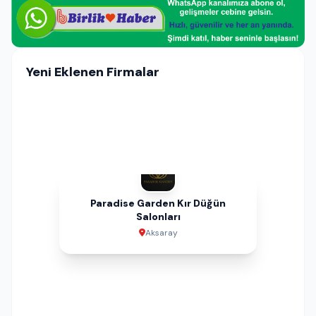
Yeni Eklenen Firmalar
Paradise Garden Kır Düğün
Garsaura Düğün ve Davet Salonu
Defne Sağlıklı Yaşam Merkezi
İbrahim Oğulları Hazır Beton
Can Sürücü Kursu | Aksaray
Meşhur Şen Pide & Kebap
Dream Land Aqua Park
Çelebi Sigorta
Saray Çiçek
Steel House
Urfa Damak
Şobii Cafe
SMT Yapı
Salonları
Aksaray
Aksaray
Aksaray
Aksaray
Aksaray
İstanbul
Aksaray
Aksaray
Aksaray
Aksaray
Aksaray
Aksaray
Aksaray