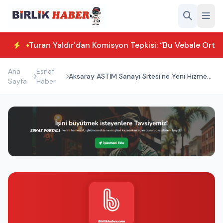
Turan Yaldır’dan Komisyon Tepkisi: “Bu Vebale Orta
Ana
Esnaf
Aksaray ASTİM Sanayi Sitesi’ne Yeni Hizmet:
Sayfa
Haber
İkram Evi Açıldı