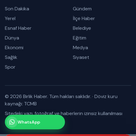
Son Dakika
Gündem
Yerel
İlçe Haber
Esnaf Haber
Belediye
Dünya
Eğitim
Ekonomi
Medya
Sağlık
Siyaset
Spor
© 2026 Birlik Haber. Tüm hakları saklıdır.
·
Döviz kuru
kaynağı: TCMB
Sitedeki yazı, fotoğraf ve haberlerin izinsiz kullanılması
yasaktır.
WhatsApp
Kanalımız
Abone olabilirsiniz