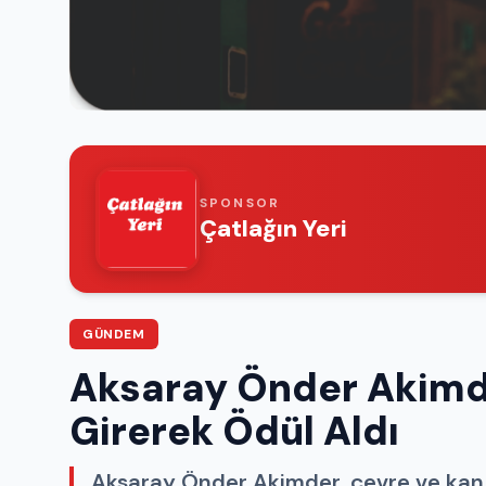
SPONSOR
Çatlağın Yeri
GÜNDEM
Aksaray Önder Akimder
Girerek Ödül Aldı
Aksaray Önder Akimder, çevre ve kan ba