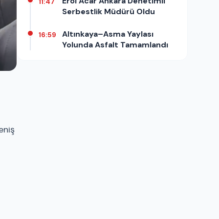
Erol Acar Ankara Denetimli
11:47
Serbestlik Müdürü Oldu
Altınkaya–Asma Yaylası
16:59
Yolunda Asfalt Tamamlandı
eniş