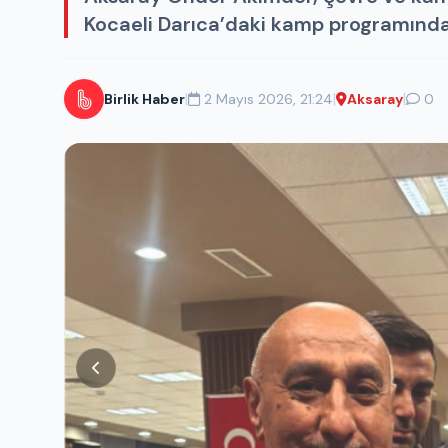
Kocaeli Darıca’daki kamp programında 
|
|
|
Birlik Haber
2 Mayıs 2026, 21:24
Aksaray
0