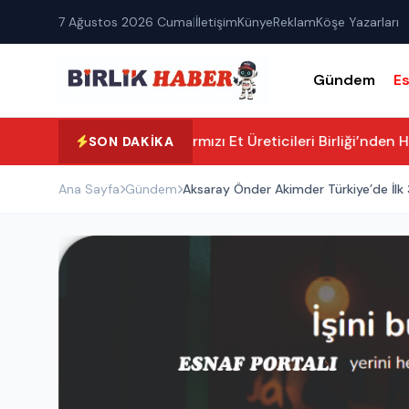
7 Ağustos 2026 Cuma
|
İletişim
Künye
Reklam
Köşe Yazarları
Gündem
E
Aksaray Kırmızı Et Üreticileri Birliği’nden Ha
SON DAKIKA
Ana Sayfa
Gündem
Aksaray Önder Akimder Türkiye’de İlk 