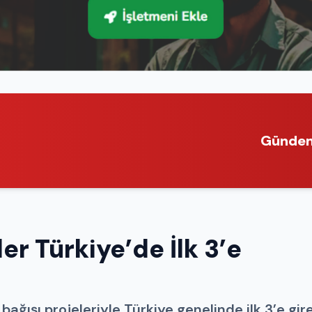
Günde
 Türkiye’de İlk 3’e
ğışı projeleriyle Türkiye genelinde ilk 3’e gir