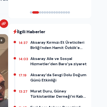
İlgili Haberler
/ 8
Aksaray Kırmızı Et Üreticileri
14:37
Birliği’nden Hamit Özkök’e
destek açıklaması
Aksaray Aile ve Sosyal
14:03
Hizmetler’den Baro’ya ziyaret
Aksaray’da Sevgi Dolu Doğum
17:19
Günü Etkinliği
Murat Duru, Güney
13:27
Türkistanlılar Derneği’ni Kabul
Etti