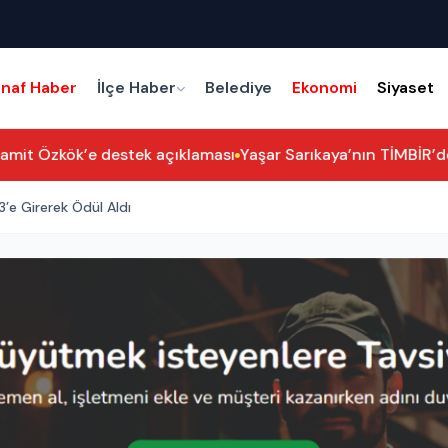
snaf Haber
İlçe Haber
Belediye
Ekonomi
Siyaset
mit Özkök’e destek açıklaması
Yaşar Sarıkaya’nın TİMBİR’deki
3’e Girerek Ödül Aldı