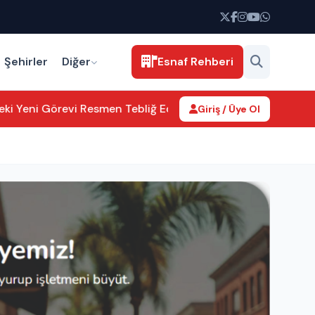
Şehirler
Diğer
Esnaf Rehberi
 Yeni Görevi Resmen Tebliğ Edildi
Aksaray’da kamu hizmetleri
Giriş / Üye Ol