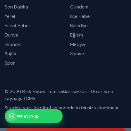
Son Dakika
Gündem
Yerel
İlçe Haber
Esnaf Haber
Belediye
Dünya
Eğitim
Ekonomi
Medya
Sağlık
Siyaset
Spor
© 2026 Birlik Haber. Tüm hakları saklıdır.
·
Döviz kuru
kaynağı: TCMB
Sitedeki yazı, fotoğraf ve haberlerin izinsiz kullanılması
yasaktır.
WhatsApp
Kanalımız
Abone olabilirsiniz