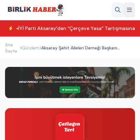
İYİ Parti Aksaray’dan “Çerçeve Yasa” Tartışmasına T
Ana
Gündem
Aksaray Şehit Aileleri Derneği Başkanı
Sayfa
Koçak’tan Ayrımcılık İddiası