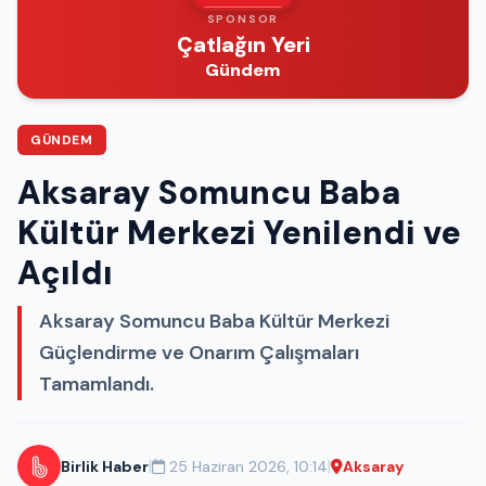
SPONSOR
Çatlağın Yeri
Gündem
GÜNDEM
Aksaray Somuncu Baba
Kültür Merkezi Yenilendi ve
Açıldı
Aksaray Somuncu Baba Kültür Merkezi
Güçlendirme ve Onarım Çalışmaları
Tamamlandı.
|
|
Birlik Haber
25 Haziran 2026, 10:14
Aksaray