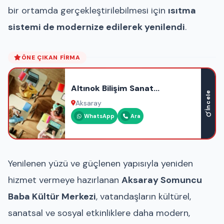
bir ortamda gerçekleştirilebilmesi için
ısıtma
sistemi de modernize edilerek yenilendi
.
ÖNE ÇIKAN FIRMA
Altınok Bilişim Sanat
İncele
Akademisi
Aksaray
WhatsApp
Ara
Yenilenen yüzü ve güçlenen yapısıyla yeniden
hizmet vermeye hazırlanan
Aksaray Somuncu
Baba Kültür Merkezi
, vatandaşların kültürel,
sanatsal ve sosyal etkinliklere daha modern,