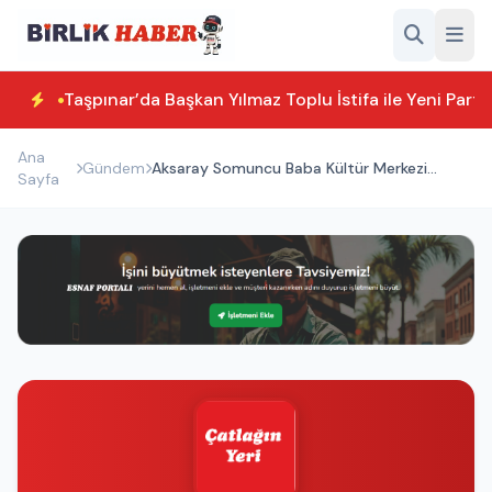
Taşpınar’da Başkan Yılmaz Toplu İstifa ile Yeni Parti
Ana
Gündem
Aksaray Somuncu Baba Kültür Merkezi
Sayfa
Yenilendi ve Açıldı