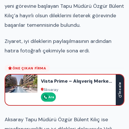
yeni görevine başlayan Tapu Müdürü Özgür Bülent
Kılıç’a hayırlı olsun dileklerini ileterek görevinde
başarılar temennisinde bulundu.
Ziyaret, iyi dileklerin paylaşılmasının ardından
hatıra fotoğrafı çekimiyle sona erdi.
ÖNE ÇIKAN FIRMA
Vista Prime – Alışveriş Merkezi
İncele
– Ofis – Otel – Rezidans
Aksaray
Ara
Aksaray Tapu Müdürü Özgür Bülent Kılıç ise
misafirperverliği ve iyi dilekleri dolayısıyla Vali