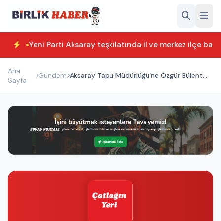
Yeni Parti Aksaray teşkilatında il ve merkez ilçe başk
Ana
Gündem
Aksaray Tapu Müdürlüğü’ne Özgür Bülent
Sayfa
Kılıç atandı