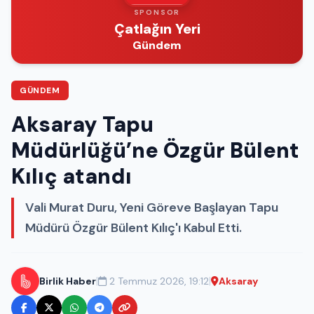
SPONSOR
Çatlağın Yeri
Gündem
GÜNDEM
Aksaray Tapu
Müdürlüğü’ne Özgür Bülent
Kılıç atandı
Vali Murat Duru, Yeni Göreve Başlayan Tapu
Müdürü Özgür Bülent Kılıç'ı Kabul Etti.
|
|
Birlik Haber
2 Temmuz 2026, 19:12
Aksaray