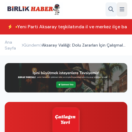
Yeni Parti Aksaray teşkilatında il ve merkez ilçe başk
Ana
Gündem
Aksaray Valiliği: Dolu Zararları İçin Çalışmalar
Sayfa
Başlıyor