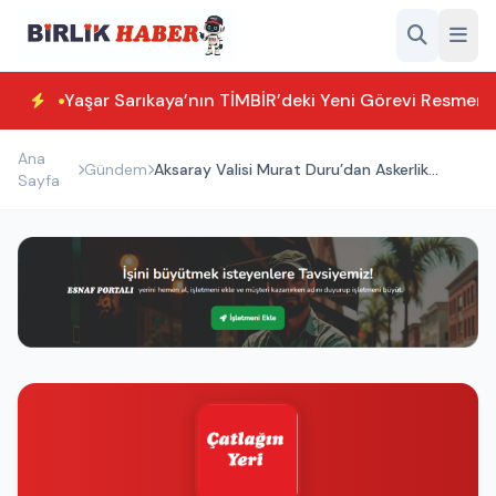
Yaşar Sarıkaya’nın TİMBİR’deki Yeni Görevi Resmen T
Ana
Gündem
Aksaray Valisi Murat Duru’dan Askerlik
Sayfa
Şubesi’ne Ziyaret