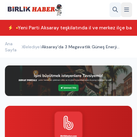
Yeni Parti Aksaray teşkilatında il ve merkez ilçe başk
Ana
Belediye
Aksaray’da 3 Megavatlık Güneş Enerji
Sayfa
Santrali Kuruluyor