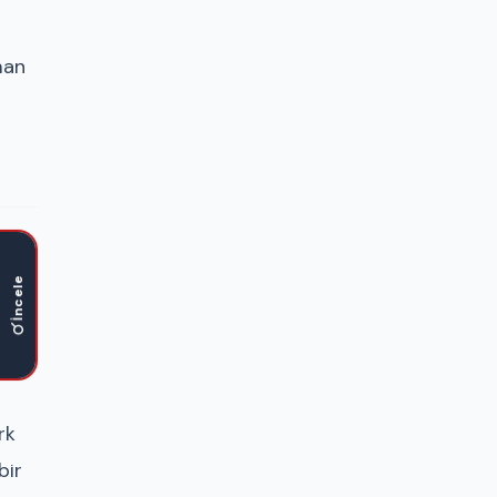
man
İncele
rk
bir