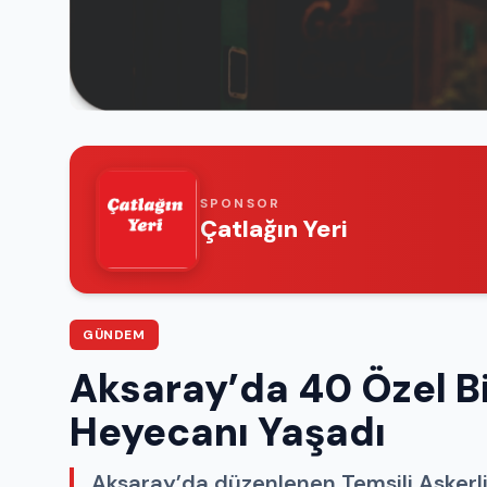
SPONSOR
Çatlağın Yeri
GÜNDEM
Aksaray’da 40 Özel Bi
Heyecanı Yaşadı
Aksaray’da düzenlenen Temsili Askerl