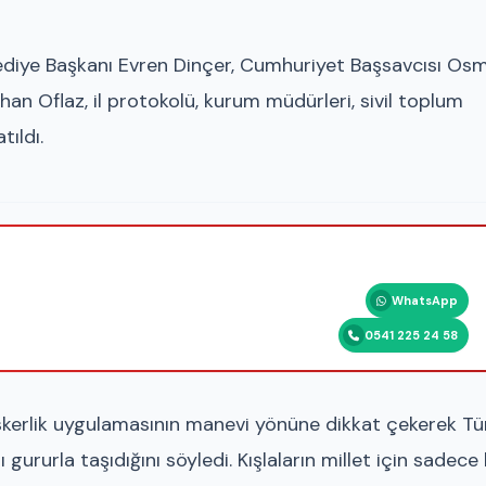
lediye Başkanı Evren Dinçer, Cumhuriyet Başsavcısı Os
an Oflaz, il protokolü, kurum müdürleri, sivil toplum
tıldı.
WhatsApp
0541 225 24 58
skerlik uygulamasının manevi yönüne dikkat çekerek Tü
gururla taşıdığını söyledi. Kışlaların millet için sadece 