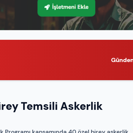
Günde
rey Temsili Askerlik
ik Programı kapsamında 40 özel birey askerlik