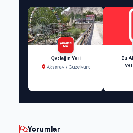
rlık
Çatlağın Yeri
Bu A
Ver
ay
Aksaray / Güzelyurt
Yorumlar