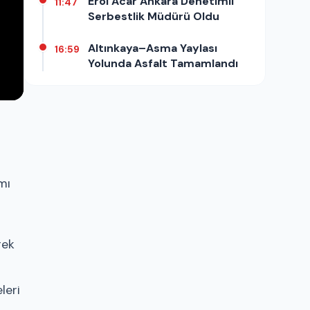
Erol Acar Ankara Denetimli
11:47
Serbestlik Müdürü Oldu
Altınkaya–Asma Yaylası
16:59
Yolunda Asfalt Tamamlandı
mı
rek
leri