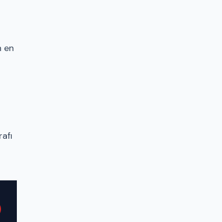
n en
rafı