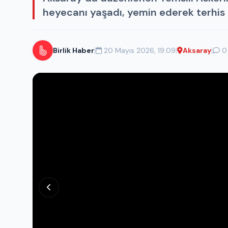
heyecanı yaşadı, yemin ederek terhis b
|
|
|
Birlik Haber
20 Mayıs 2026, 19:09
Aksaray
0