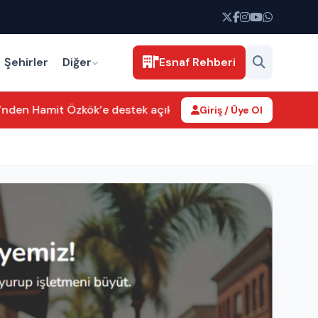
Şehirler
Diğer
Esnaf Rehberi
’nden Hamit Özkök’e destek açıklaması
Yaşar Sarıkaya’nın TİM
Giriş / Üye Ol