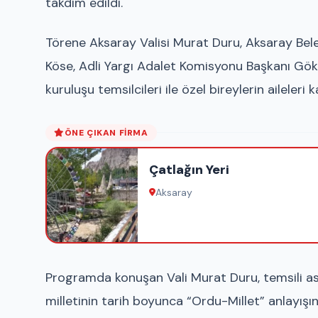
takdim edildi.
Törene Aksaray Valisi Murat Duru, Aksaray Be
Köse, Adli Yargı Adalet Komisyonu Başkanı Gökh
kuruluşu temsilcileri ile özel bireylerin aileleri ka
ÖNE ÇIKAN FIRMA
Çatlağın Yeri
Aksaray
Programda konuşan Vali Murat Duru, temsili a
milletinin tarih boyunca “Ordu-Millet” anlayışını 