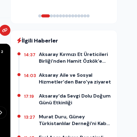
İlgili Haberler
/ 2
Aksaray Kırmızı Et Üreticileri
14:37
Birliği’nden Hamit Özkök’e
destek açıklaması
Aksaray Aile ve Sosyal
14:03
Hizmetler’den Baro’ya ziyaret
Aksaray’da Sevgi Dolu Doğum
17:19
Günü Etkinliği
Murat Duru, Güney
13:27
Türkistanlılar Derneği’ni Kabul
Etti