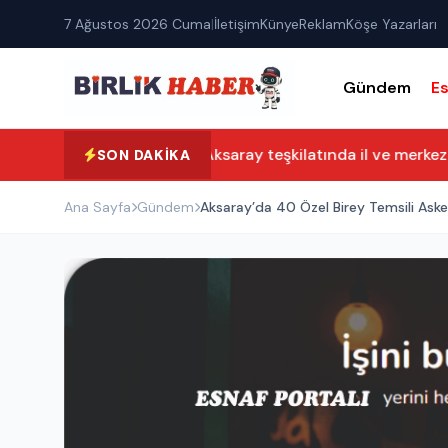
7 Ağustos 2026 Cuma
|
İletişim
Künye
Reklam
Köşe Yazarları
Gündem
E
Yeni Parti Aksaray teşkilatında il ve merkez il
SON DAKIKA
Ana Sayfa
Gündem
Aksaray’da 40 Özel Birey Temsili Aske