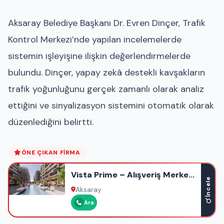
Aksaray Belediye Başkanı Dr. Evren Dinçer, Trafik
Kontrol Merkezi’nde yapılan incelemelerde
sistemin işleyişine ilişkin değerlendirmelerde
bulundu. Dinçer, yapay zekâ destekli kavşakların
trafik yoğunluğunu gerçek zamanlı olarak analiz
ettiğini ve sinyalizasyon sistemini otomatik olarak
düzenlediğini belirtti.
ÖNE ÇIKAN FIRMA
Vista Prime – Alışveriş Merkezi
İncele
– Ofis – Otel – Rezidans
Aksaray
Ara