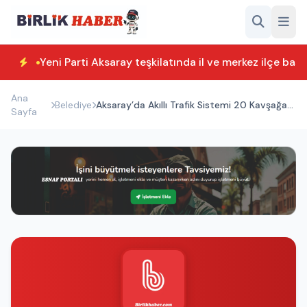
Yeni Parti Aksaray teşkilatında il ve merkez ilçe başk
Ana
Belediye
Aksaray’da Akıllı Trafik Sistemi 20 Kavşağa
Sayfa
Yayılıyor