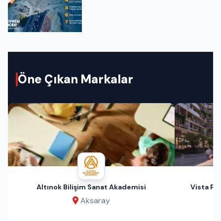
Öne Çıkan Markalar
Altınok Bilişim Sanat Akademisi
Vista Pri
Aksaray