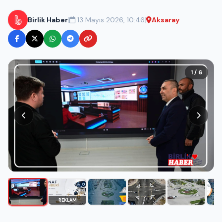
|
|
Birlik Haber
13 Mayıs 2026, 10:46
Aksaray
1 / 6
REKLAM