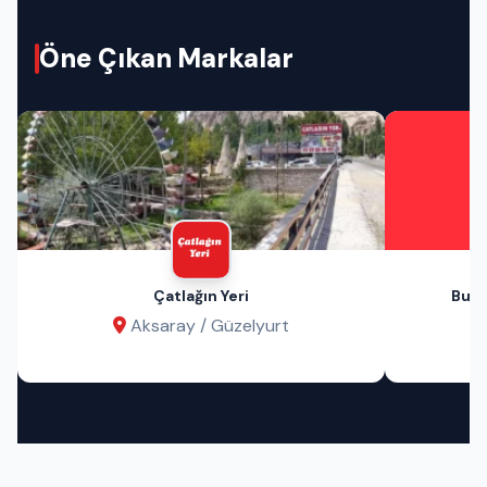
Öne Çıkan Markalar
Çatlağın Yeri
Bu A
Aksaray / Güzelyurt