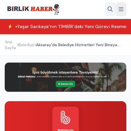
Yaşar Sarıkaya’nın TİMBİR’deki Yeni Görevi Resmen T
Ana
Belediye
Aksaray’da Belediye Hizmetleri Yeni Binaya
Sayfa
Taşındı: Trafikte Büyük Rahatlama