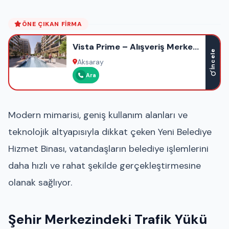
ÖNE ÇIKAN FIRMA
Vista Prime – Alışveriş Merkezi
İncele
– Ofis – Otel – Rezidans
Aksaray
Ara
Modern mimarisi, geniş kullanım alanları ve
teknolojik altyapısıyla dikkat çeken Yeni Belediye
Hizmet Binası, vatandaşların belediye işlemlerini
daha hızlı ve rahat şekilde gerçekleştirmesine
olanak sağlıyor.
Şehir Merkezindeki Trafik Yükü