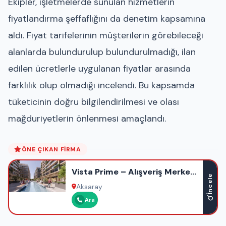
Ekipler, işletmelerde sunulan hizmetlerin
fiyatlandırma şeffaflığını da denetim kapsamına
aldı. Fiyat tarifelerinin müşterilerin görebileceği
alanlarda bulundurulup bulundurulmadığı, ilan
edilen ücretlerle uygulanan fiyatlar arasında
farklılık olup olmadığı incelendi. Bu kapsamda
tüketicinin doğru bilgilendirilmesi ve olası
mağduriyetlerin önlenmesi amaçlandı.
ÖNE ÇIKAN FIRMA
Vista Prime – Alışveriş Merkezi
İncele
– Ofis – Otel – Rezidans
Aksaray
Ara