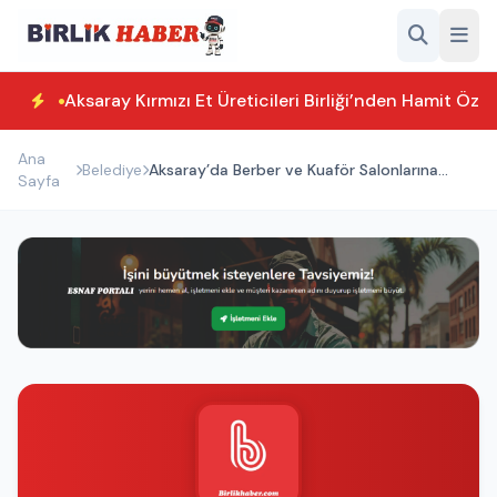
Aksaray Kırmızı Et Üreticileri Birliği’nden Hamit Özk
Ana
Belediye
Aksaray’da Berber ve Kuaför Salonlarına
Sayfa
Kapsamlı Denetim