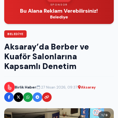
SPONSOR
Bu Alana Reklam Verebilirsiniz!
Belediye
BELEDIYE
Aksaray’da Berber ve
Kuaför Salonlarına
Kapsamlı Denetim
|
|
Birlik Haber
27 Nisan 2026, 09:37
Aksaray
1 / 9