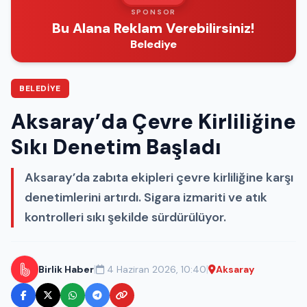
SPONSOR
Bu Alana Reklam Verebilirsiniz!
Belediye
BELEDIYE
Aksaray’da Çevre Kirliliğine
Sıkı Denetim Başladı
Aksaray’da zabıta ekipleri çevre kirliliğine karşı
denetimlerini artırdı. Sigara izmariti ve atık
kontrolleri sıkı şekilde sürdürülüyor.
|
|
Birlik Haber
4 Haziran 2026, 10:40
Aksaray