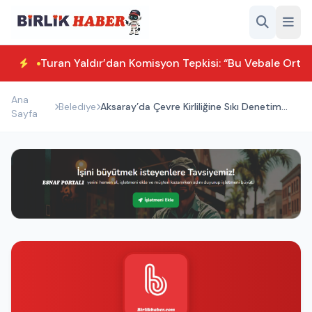
Turan Yaldır’dan Komisyon Tepkisi: “Bu Vebale Orta
Ana
Belediye
Aksaray’da Çevre Kirliliğine Sıkı Denetim
Sayfa
Başladı