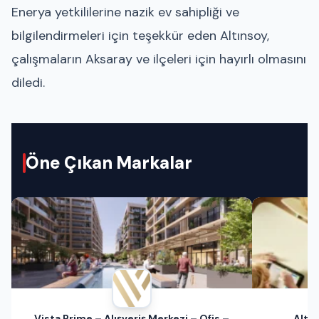
Enerya yetkililerine nazik ev sahipliği ve
bilgilendirmeleri için teşekkür eden Altınsoy,
çalışmaların Aksaray ve ilçeleri için hayırlı olmasını
diledi.
Öne Çıkan Markalar
Vista Prime – Alışveriş Merkezi – Ofis –
Altın