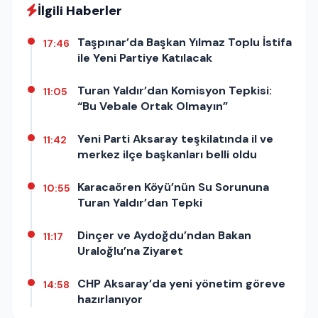
İlgili Haberler
Taşpınar’da Başkan Yılmaz Toplu İstifa
17:46
ile Yeni Partiye Katılacak
Turan Yaldır’dan Komisyon Tepkisi:
11:05
“Bu Vebale Ortak Olmayın”
Yeni Parti Aksaray teşkilatında il ve
11:42
merkez ilçe başkanları belli oldu
Karacaören Köyü’nün Su Sorununa
10:55
Turan Yaldır’dan Tepki
Dinçer ve Aydoğdu’ndan Bakan
11:17
Uraloğlu’na Ziyaret
CHP Aksaray’da yeni yönetim göreve
14:58
hazırlanıyor