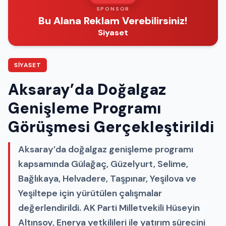
SPONSOR
Bu Alana Reklam Verebilirsiniz!
Siyaset
SIYASET
Aksaray’da Doğalgaz
Genişleme Programı
Görüşmesi Gerçekleştirildi
Aksaray’da doğalgaz genişleme programı
kapsamında Gülağaç, Güzelyurt, Selime,
Bağlıkaya, Helvadere, Taşpınar, Yeşilova ve
Yeşiltepe için yürütülen çalışmalar
değerlendirildi. AK Parti Milletvekili Hüseyin
Altınsoy, Enerya yetkilileri ile yatırım sürecini