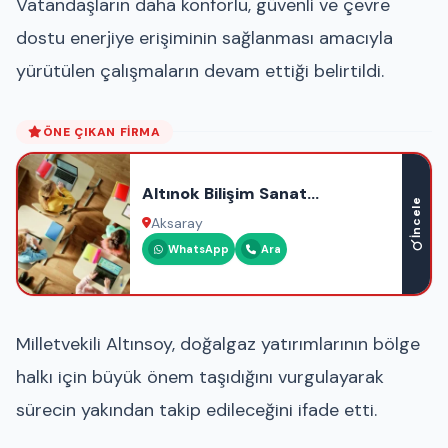
Vatandaşların daha konforlu, güvenli ve çevre
dostu enerjiye erişiminin sağlanması amacıyla
yürütülen çalışmaların devam ettiği belirtildi.
ÖNE ÇIKAN FIRMA
Altınok Bilişim Sanat
İncele
Akademisi
Aksaray
WhatsApp
Ara
Milletvekili Altınsoy, doğalgaz yatırımlarının bölge
halkı için büyük önem taşıdığını vurgulayarak
sürecin yakından takip edileceğini ifade etti.