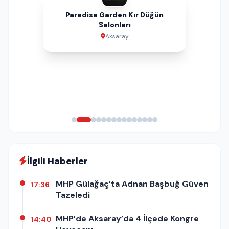
Paradise Garden Kır Düğün
Garsaura Düğün ve Davet Salonu
Defne Sağlıklı Yaşam Merkezi
İbrahim Oğulları Hazır Beton
Can Sürücü Kursu | Aksaray
Meşhur Şen Pide & Kebap
Dream Land Aqua Park
Çelebi Sigorta
Saray Çiçek
Steel House
Urfa Damak
Şobii Cafe
SMT Yapı
Salonları
Aksaray
Aksaray
Aksaray
Aksaray
Aksaray
İstanbul
Aksaray
Aksaray
Aksaray
Aksaray
Aksaray
Aksaray
Aksaray
İlgili Haberler
MHP Gülağaç’ta Adnan Başbuğ Güven
17:36
Tazeledi
MHP’de Aksaray’da 4 İlçede Kongre
14:40