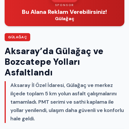
SPONSOR
Bu Alana Reklam Verebilirsiniz!
Gülağaç
GÜLAĞAÇ
Aksaray’da Gülağaç ve
Bozcatepe Yolları
Asfaltlandı
Aksaray İl Özel İdaresi, Gülağaç ve merkez
ilçede toplam 5 km yolun asfalt çalışmalarını
tamamladı. PMT serimi ve sathi kaplama ile
yollar yenilendi, ulaşım daha güvenli ve konforlu
hale geldi.