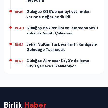
Heyecanı
Gülağaç OSB’de sanayi yatırımları
18:36
yerinde değerlendirildi
Gülağaç’da Camiliören–Osmanlı Köyü
19:40
Yolunda Asfalt Çalışması
Bekar Sultan Türbesi Tarihi Kimliğiyle
18:52
Geleceğe Taşınacak
Gülağaç Akmezar Köyü’nde İçme
18:57
Suyu Şebekesi Yenileniyor
Birlik
Haber