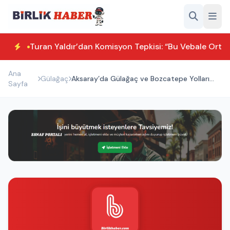
Turan Yaldır’dan Komisyon Tepkisi: “Bu Vebale Orta
Ana
Gülağaç
Aksaray’da Gülağaç ve Bozcatepe Yolları
Sayfa
Asfaltlandı