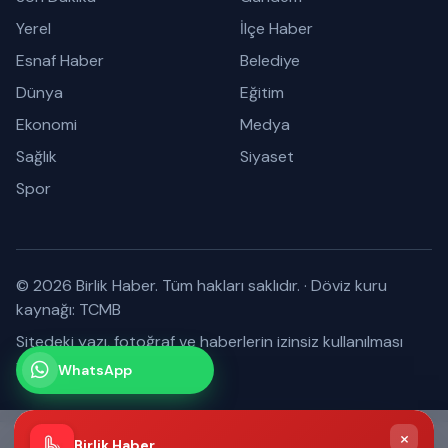
Yerel
İlçe Haber
Esnaf Haber
Belediye
Dünya
Eğitim
Ekonomi
Medya
Sağlık
Siyaset
Spor
© 2026 Birlik Haber. Tüm hakları saklıdır.
·
Döviz kuru
kaynağı: TCMB
Sitedeki yazı, fotoğraf ve haberlerin izinsiz kullanılması
yasaktır.
WhatsApp
Kanalımız
Abone olabilirsiniz
×
Birlik Haber