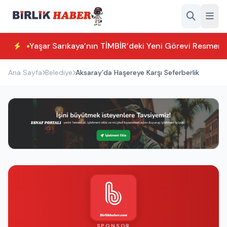
Yaşar Sarıkaya’nın TİMBİR’deki Yeni Görevi Resmen T
Ana Sayfa
Belediye
Aksaray’da Haşereye Karşı Seferberlik
SPONSOR