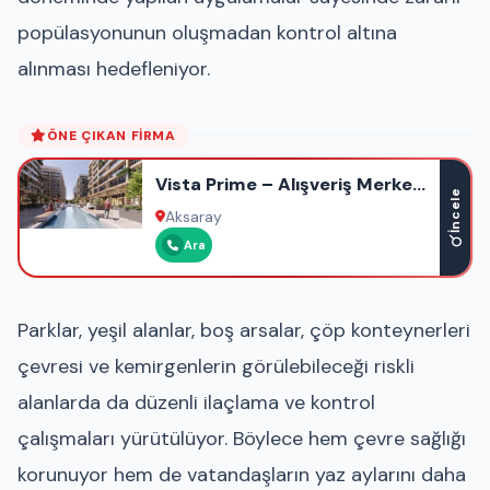
popülasyonunun oluşmadan kontrol altına
alınması hedefleniyor.
ÖNE ÇIKAN FIRMA
Vista Prime – Alışveriş Merkezi
İncele
– Ofis – Otel – Rezidans
Aksaray
Ara
Parklar, yeşil alanlar, boş arsalar, çöp konteynerleri
çevresi ve kemirgenlerin görülebileceği riskli
alanlarda da düzenli ilaçlama ve kontrol
çalışmaları yürütülüyor. Böylece hem çevre sağlığı
korunuyor hem de vatandaşların yaz aylarını daha