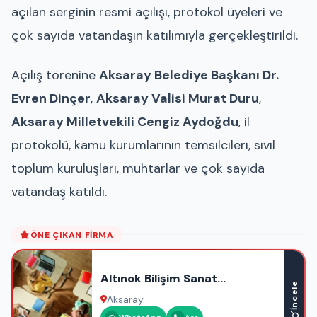
açılan serginin resmi açılışı, protokol üyeleri ve
çok sayıda vatandaşın katılımıyla gerçekleştirildi.
Açılış törenine
Aksaray Belediye Başkanı Dr.
Evren Dinçer
,
Aksaray Valisi Murat Duru
,
Aksaray Milletvekili Cengiz Aydoğdu
, il
protokolü, kamu kurumlarının temsilcileri, sivil
toplum kuruluşları, muhtarlar ve çok sayıda
vatandaş katıldı.
ÖNE ÇIKAN FIRMA
Altınok Bilişim Sanat
İncele
Akademisi
Aksaray