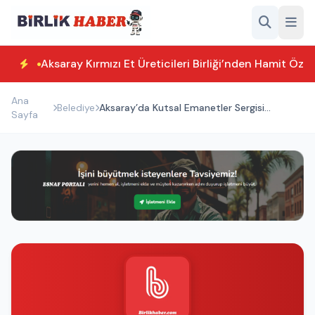
Aksaray Kırmızı Et Üreticileri Birliği’nden Hamit Özk
Ana
Belediye
Aksaray’da Kutsal Emanetler Sergisi
Sayfa
Resmen Açıldı