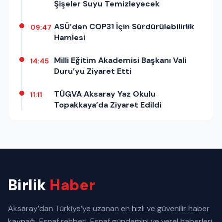
Şişeler Suyu Temizleyecek
ASÜ’den COP31 İçin Sürdürülebilirlik
09:47
Hamlesi
Milli Eğitim Akademisi Başkanı Vali
14:45
Duru’yu Ziyaret Etti
TÜGVA Aksaray Yaz Okulu
11:11
Topakkaya’da Ziyaret Edildi
Birlik
Haber
Aksaray’dan Türkiye’ye uzanan en hızlı ve güvenilir haber
kaynağı. Esnaf rehberi, Esnaf gündemini ve yerel haberleri