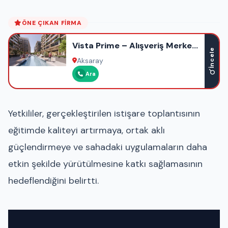
ÖNE ÇIKAN FIRMA
Vista Prime – Alışveriş Merkezi
İncele
– Ofis – Otel – Rezidans
Aksaray
Ara
Yetkililer, gerçekleştirilen istişare toplantısının
eğitimde kaliteyi artırmaya, ortak aklı
güçlendirmeye ve sahadaki uygulamaların daha
etkin şekilde yürütülmesine katkı sağlamasının
hedeflendiğini belirtti.