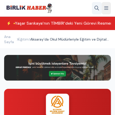
Yaşar Sarıkaya’nın TİMBİR’deki Yeni Görevi Resmen T
Ana
Eğitim
Aksaray’da Okul Müdürleriyle Eğitim ve Dijital
Sayfa
Dönüşüm Toplantısı