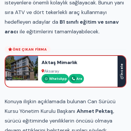
isteyenlere önemli kolaylık sağlayacak. Bunun yanı
sıra ATV ve dört tekerlekli araç kullanmayı
hedefleyen adaylar da
B1 sınıfı eğitim ve sınav
aracı
ile eğitimlerini tamamlayabilecek.
ÖNE ÇIKAN FIRMA
Aktaş Mimarlık
İncele
Aksaray
WhatsApp
Ara
Konuya ilişkin açıklamada bulunan Can Sürücü
Kursu Yönetim Kurulu Başkanı
Ahmet Pektaş
,
sürücü eğitiminde yeniliklerin öncüsü olmaya
devam ettiklerini belirterek şunları söyledi: