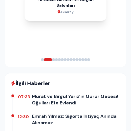
Garsaura Düğün ve Davet Salonu
Defne Sağlıklı Yaşam Merkezi
İbrahim Oğulları Hazır Beton
Can Sürücü Kursu | Aksaray
Meşhur Şen Pide & Kebap
Dream Land Aqua Park
Çelebi Sigorta
Saray Çiçek
Steel House
Urfa Damak
Şobii Cafe
SMT Yapı
Salonları
Aksaray
Aksaray
Aksaray
Aksaray
Aksaray
İstanbul
Aksaray
Aksaray
Aksaray
Aksaray
Aksaray
Aksaray
Aksaray
İlgili Haberler
Murat ve Birgül Yarız’ın Gurur Gecesi!
07:33
Oğulları Efe Evlendi
Emrah Yılmaz: Sigorta İhtiyaç Anında
12:30
Alınamaz