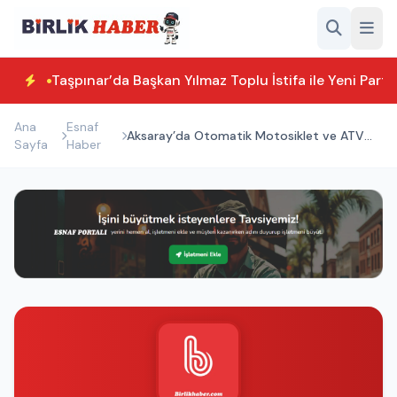
Taşpınar’da Başkan Yılmaz Toplu İstifa ile Yeni Parti
Ana
Esnaf
Aksaray’da Otomatik Motosiklet ve ATV
Sayfa
Haber
Eğitimi Başladı