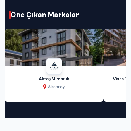
Öne Çıkan Markalar
Aktaş Mimarlık
Vista Pri
Aksaray