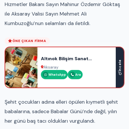
Hizmetler Bakanı Sayın Mahinur Özdemir Göktaş
ile Aksaray Valisi Sayın Mehmet Ali
Kumbuzoğlu’nun selamları da iletildi.
ÖNE ÇIKAN FIRMA
Altınok Bilişim Sanat
İncele
Akademisi
Aksaray
WhatsApp
Ara
Şehit çocukları adına elleri öpülen kıymetli şehit
babalarına, sadece Babalar Günü’nde değil, yılın
her günü baş tacı oldukları vurgulandı.