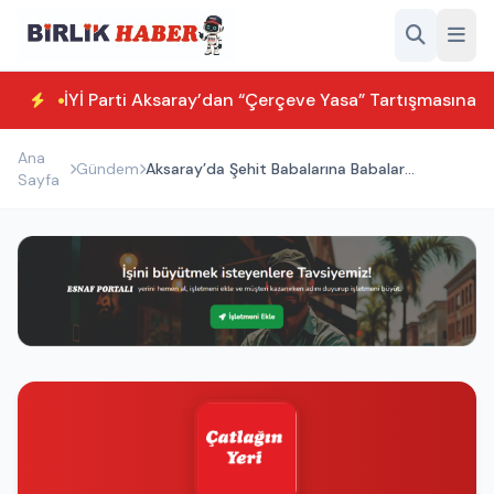
İYİ Parti Aksaray’dan “Çerçeve Yasa” Tartışmasına T
Ana
Gündem
Aksaray’da Şehit Babalarına Babalar
Sayfa
Günü’nde Duygu Dolu Ziyaret