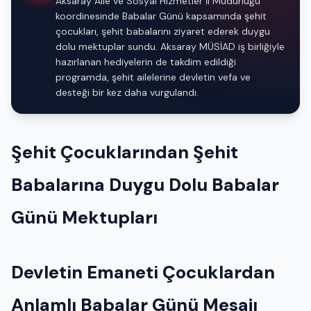
Aksaray Aile ve Sosyal Hizmetler İl Müdürlüğü
koordinesinde Babalar Günü kapsamında şehit
çocukları, şehit babalarını ziyaret ederek duygu
dolu mektuplar sundu. Aksaray MÜSİAD iş birliğiyle
hazırlanan hediyelerin de takdim edildiği
programda, şehit ailelerine devletin vefa ve
desteği bir kez daha vurgulandı.
Şehit Çocuklarından Şehit
Babalarına Duygu Dolu Babalar
Günü Mektupları
Devletin Emaneti Çocuklardan
Anlamlı Babalar Günü Mesajı