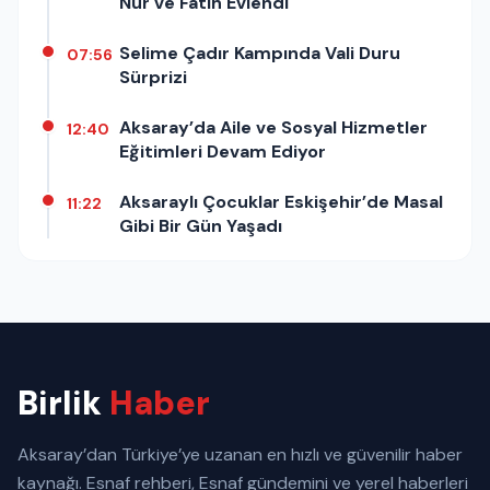
Nur ve Fatih Evlendi
Selime Çadır Kampında Vali Duru
07:56
Sürprizi
Aksaray’da Aile ve Sosyal Hizmetler
12:40
Eğitimleri Devam Ediyor
Aksaraylı Çocuklar Eskişehir’de Masal
11:22
Gibi Bir Gün Yaşadı
Birlik
Haber
Aksaray’dan Türkiye’ye uzanan en hızlı ve güvenilir haber
kaynağı. Esnaf rehberi, Esnaf gündemini ve yerel haberleri