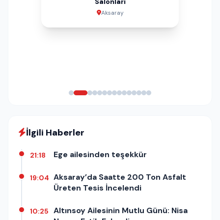
Salonları
Aksaray
Aksaray
Aksaray
Aksaray
Aksaray
İstanbul
Aksaray
Aksaray
Aksaray
Aksaray
Aksaray
Aksaray
Aksaray
İlgili Haberler
Ege ailesinden teşekkür
21:18
Aksaray’da Saatte 200 Ton Asfalt
19:04
Üreten Tesis İncelendi
Altınsoy Ailesinin Mutlu Günü: Nisa
10:25