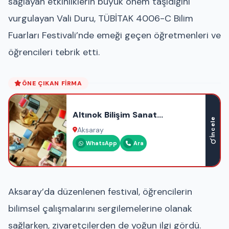
sağlayan etkinliklerin büyük önem taşıdığını
vurgulayan Vali Duru, TÜBİTAK 4006-C Bilim
Fuarları Festivali’nde emeği geçen öğretmenleri ve
öğrencileri tebrik etti.
ÖNE ÇIKAN FIRMA
Altınok Bilişim Sanat
İncele
Akademisi
Aksaray
WhatsApp
Ara
Aksaray’da düzenlenen festival, öğrencilerin
bilimsel çalışmalarını sergilemelerine olanak
sağlarken, ziyaretçilerden de yoğun ilgi gördü.