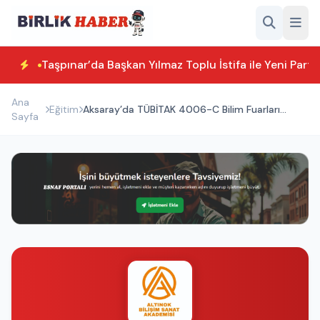
Taşpınar’da Başkan Yılmaz Toplu İstifa ile Yeni Parti
Ana
Eğitim
Aksaray’da TÜBİTAK 4006-C Bilim Fuarları
Sayfa
Festivali Coşkuyla Başladı