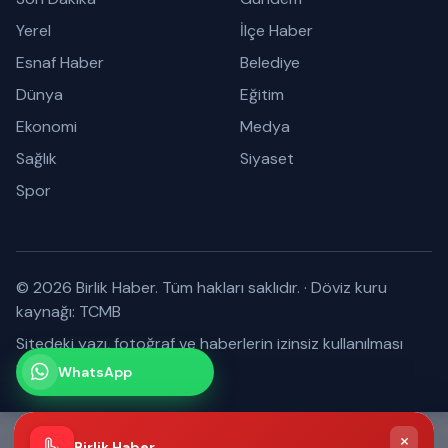
Yerel
İlçe Haber
Esnaf Haber
Belediye
Dünya
Eğitim
Ekonomi
Medya
Sağlık
Siyaset
Spor
© 2026 Birlik Haber. Tüm hakları saklıdır.
·
Döviz kuru
kaynağı: TCMB
Sitedeki yazı, fotoğraf ve haberlerin izinsiz kullanılması
yasaktır.
WhatsApp
Kanalımız
Abone olabilirsiniz
×
Birlik Haber