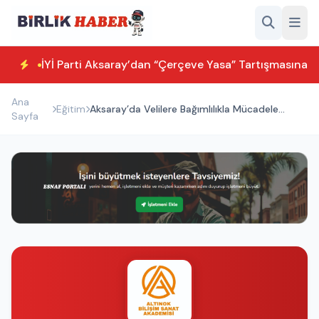
İYİ Parti Aksaray’dan “Çerçeve Yasa” Tartışmasına T
Ana
Eğitim
Aksaray’da Velilere Bağımlılıkla Mücadele
Sayfa
Eğitimi Verildi