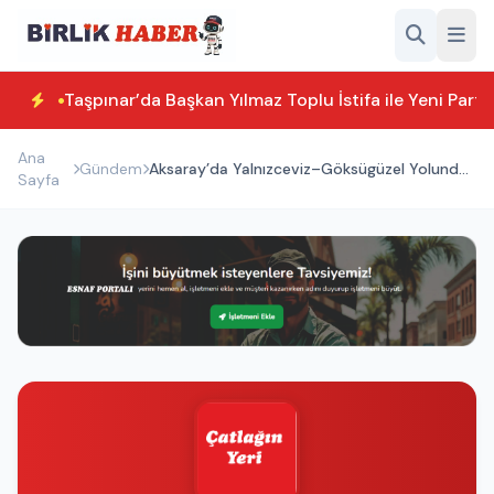
Taşpınar’da Başkan Yılmaz Toplu İstifa ile Yeni Parti
Ana
Gündem
Aksaray’da Yalnızceviz–Göksügüzel Yolunda
Sayfa
Asfalt Çalışması