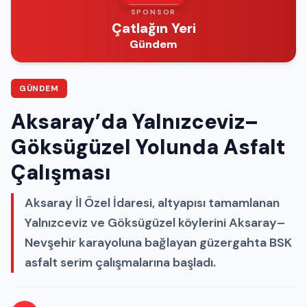
SPONSOR
Çatlağın Yeri
Gündem
GÜNDEM
Aksaray’da Yalnızceviz–
Göksügüzel Yolunda Asfalt
Çalışması
Aksaray İl Özel İdaresi, altyapısı tamamlanan
Yalnızceviz ve Göksügüzel köylerini Aksaray–
Nevşehir karayoluna bağlayan güzergahta BSK
asfalt serim çalışmalarına başladı.