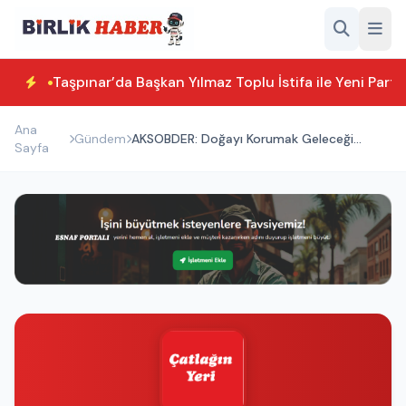
Taşpınar’da Başkan Yılmaz Toplu İstifa ile Yeni Parti
Ana
Gündem
AKSOBDER: Doğayı Korumak Geleceği
Sayfa
Korumaktır