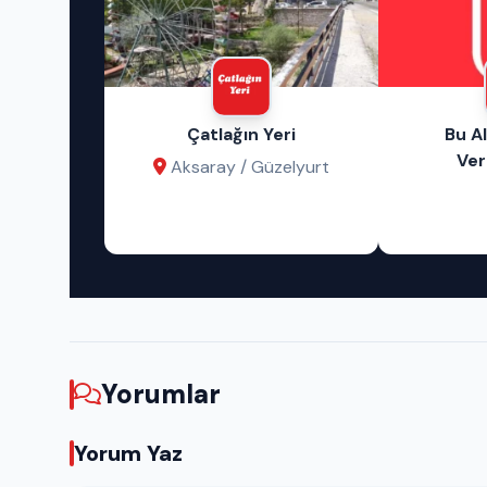
lışveriş
Çatlağın Yeri
Bu A
– Otel –
Ver
Aksaray / Güzelyurt
s
ay
Yorumlar
Yorum Yaz