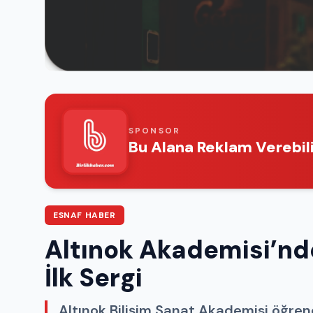
SPONSOR
Bu Alana Reklam Verebili
ESNAF HABER
Altınok Akademisi’n
İlk Sergi
Altınok Bilişim Sanat Akademisi öğrenci