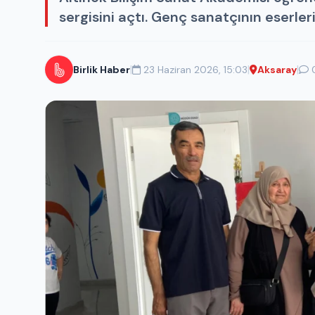
sergisini açtı. Genç sanatçının eserleri
|
|
|
Birlik Haber
23 Haziran 2026, 15:03
Aksaray