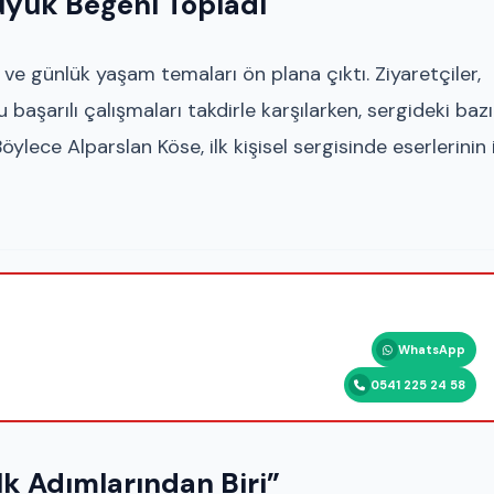
üyük Beğeni Topladı
ve günlük yaşam temaları ön plana çıktı. Ziyaretçiler,
şarılı çalışmaları takdirle karşılarken, sergideki bazı
öylece Alparslan Köse, ilk kişisel sergisinde eserlerinin i
WhatsApp
0541 225 24 58
lk Adımlarından Biri”