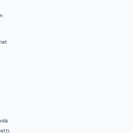
ın
nat
nlik
etti.