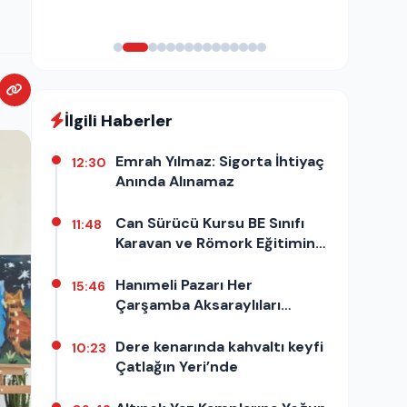
İlgili Haberler
Emrah Yılmaz: Sigorta İhtiyaç
12:30
Anında Alınamaz
Can Sürücü Kursu BE Sınıfı
11:48
Karavan ve Römork Eğitimine
Başladı
Hanımeli Pazarı Her
15:46
Çarşamba Aksaraylıları
Bekliyor
Dere kenarında kahvaltı keyfi
10:23
Çatlağın Yeri’nde