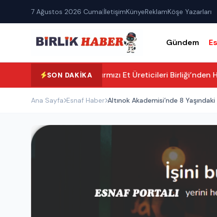
7 Ağustos 2026 Cuma
|
İletişim
Künye
Reklam
Köşe Yazarları
Gündem
E
Aksaray Kırmızı Et Üreticileri Birliği’nden H
SON DAKIKA
Ana Sayfa
Esnaf Haber
Altınok Akademisi’nde 8 Yaşındaki