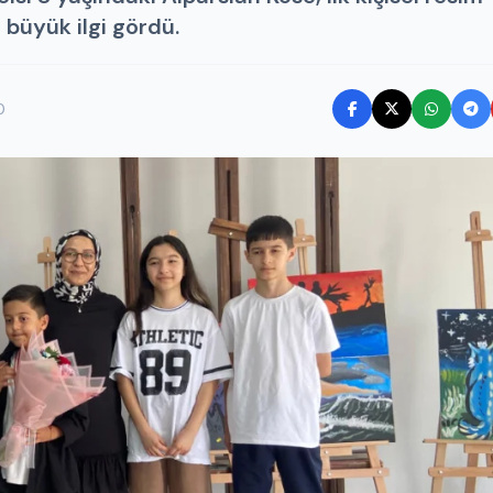
 büyük ilgi gördü.
0