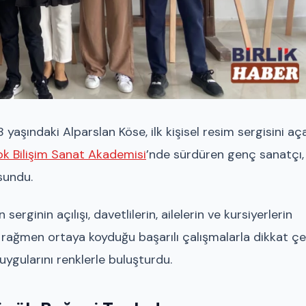
 yaşındaki Alparslan Köse, ilk kişisel resim sergisini aç
ok Bilişim Sanat Akademisi
’nde sürdüren genç sanatçı,
sundu.
rginin açılışı, davetlilerin, ailelerin ve kursiyerlerin
na rağmen ortaya koyduğu başarılı çalışmalarla dikkat ç
ygularını renklerle buluşturdu.