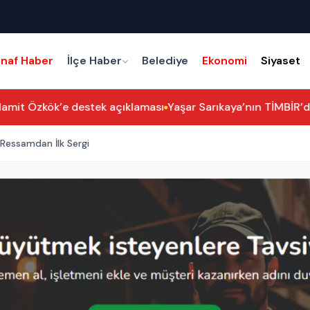
snaf Haber
İlçe Haber
Belediye
Ekonomi
Siyaset
amit Özkök’e destek açıklaması
Yaşar Sarıkaya’nın TİMBİR’dek
 Ressamdan İlk Sergi