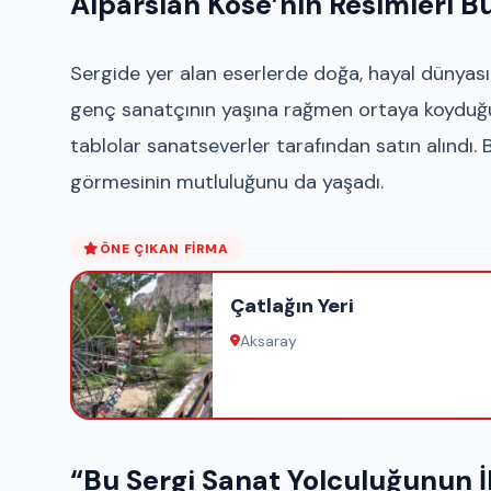
Alparslan Köse’nin Resimleri B
Sergide yer alan eserlerde doğa, hayal dünyası 
genç sanatçının yaşına rağmen ortaya koyduğu ba
tablolar sanatseverler tarafından satın alındı. B
görmesinin mutluluğunu da yaşadı.
ÖNE ÇIKAN FIRMA
Çatlağın Yeri
Aksaray
“Bu Sergi Sanat Yolculuğunun İ