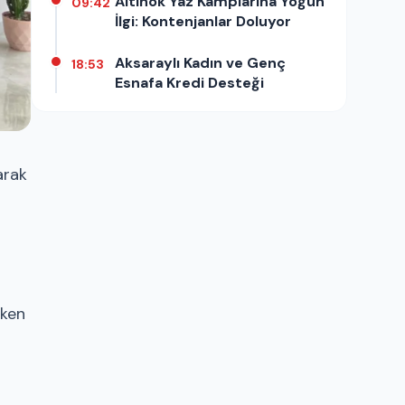
Altınok Yaz Kamplarına Yoğun
09:42
İlgi: Kontenjanlar Doluyor
Aksaraylı Kadın ve Genç
18:53
Esnafa Kredi Desteği
arak
eken