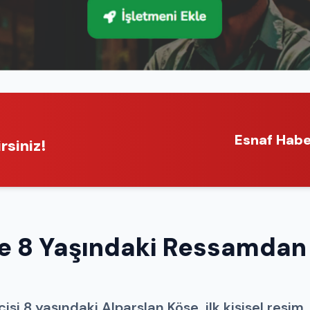
Esnaf Habe
rsiniz!
de 8 Yaşındaki Ressamdan
si 8 yaşındaki Alparslan Köse, ilk kişisel resim