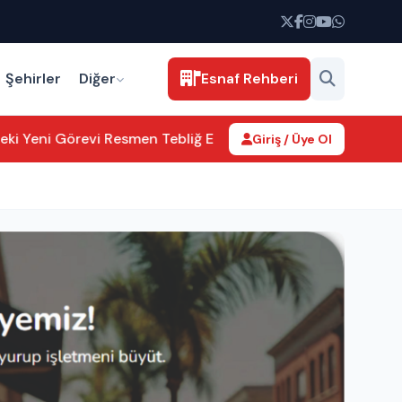
Şehirler
Diğer
Esnaf Rehberi
i Yeni Görevi Resmen Tebliğ Edildi
Aksaray’da kamu hizmetler
Giriş / Üye Ol