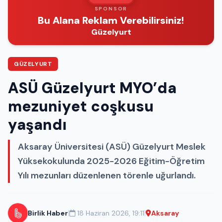
SPONSOR
Bu Alana Reklam Verebilirsiniz!
Güzelyurt
GÜZELYURT
ASÜ Güzelyurt MYO’da
mezuniyet coşkusu
yaşandı
Aksaray Üniversitesi (ASÜ) Güzelyurt Meslek
Yüksekokulunda 2025-2026 Eğitim-Öğretim
Yılı mezunları düzenlenen törenle uğurlandı.
|
|
Birlik Haber
18 Haziran 2026, 19:11
Aksaray