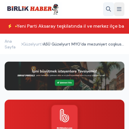
Yeni Parti Aksaray teşkilatında il ve merkez ilçe başk
Ana
Güzelyurt
ASÜ Güzelyurt MYO’da mezuniyet coşkusu
Sayfa
yaşandı