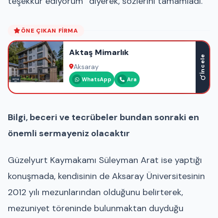
teşekkür ediyorum” diyerek, sözlerini tamamladı.
ÖNE ÇIKAN FIRMA
Aktaş Mimarlık
İncele
Aksaray
WhatsApp
Ara
Bilgi, beceri ve tecrübeler bundan sonraki en
önemli sermayeniz olacaktır
Güzelyurt Kaymakamı Süleyman Arat ise yaptığı
konuşmada, kendisinin de Aksaray Üniversitesinin
2012 yılı mezunlarından olduğunu belirterek,
mezuniyet töreninde bulunmaktan duyduğu