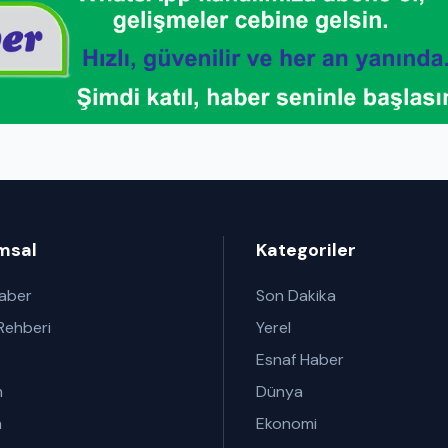
msal
Kategoriler
Haber
Son Dakika
Rehberi
Yerel
Esnaf Haber
m
Dünya
m
Ekonomi