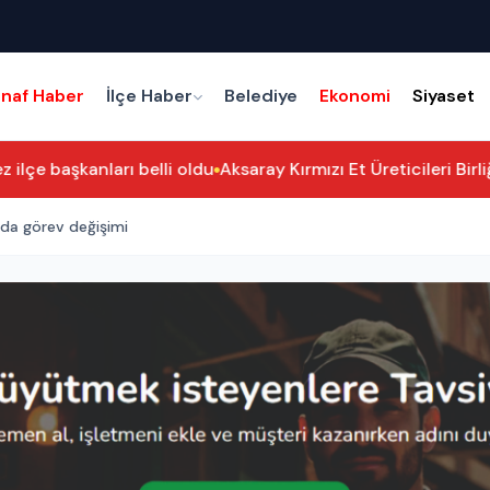
snaf Haber
İlçe Haber
Belediye
Ekonomi
Siyaset
ilçe başkanları belli oldu
Aksaray Kırmızı Et Üreticileri Birl
ek Yüksekokulunda görev değişimi