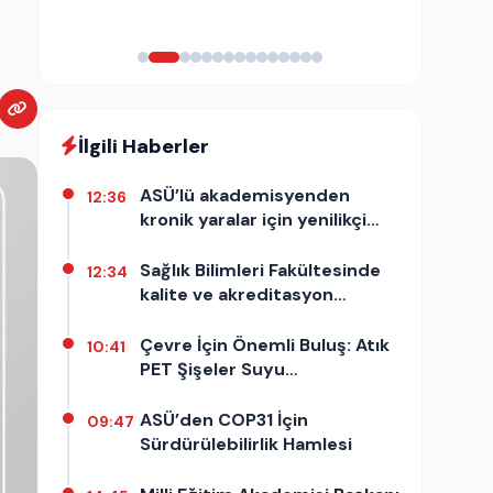
İlgili Haberler
ASÜ’lü akademisyenden
12:36
kronik yaralar için yenilikçi
araştırma
Sağlık Bilimleri Fakültesinde
12:34
kalite ve akreditasyon
süreçleri ele alındı
Çevre İçin Önemli Buluş: Atık
10:41
PET Şişeler Suyu
Temizleyecek
ASÜ’den COP31 İçin
09:47
Sürdürülebilirlik Hamlesi