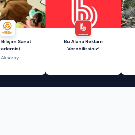
lana Reklam
Çatlağın Yeri
V
ebilirsiniz!
M
Aksaray / Güzelyurt