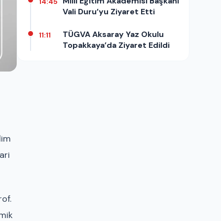
Milli Eğitim Akademisi Başkanı
14:45
Vali Duru’yu Ziyaret Etti
TÜGVA Aksaray Yaz Okulu
11:11
Topakkaya’da Ziyaret Edildi
lim
ari
of.
emik