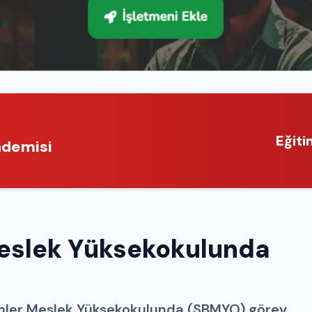
Eğiti
ademisi
Meslek Yüksekokulunda
limler Meslek Yüksekokulunda (SBMYO) görev