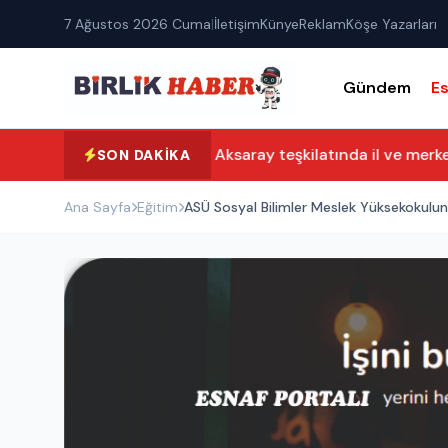
7 Ağustos 2026 Cuma
|
İletişim
Künye
Reklam
Köşe Yazarları
Gündem
E
Yeni Parti Aksaray teşkilatında il ve merkez 
SON DAKIKA
Ana Sayfa
Eğitim
ASÜ Sosyal Bilimler Mesl