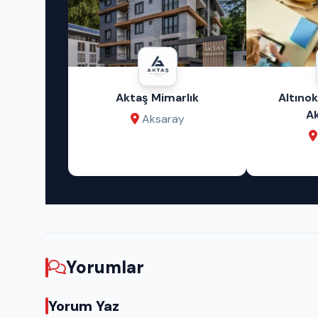
rlık
Altınok Bilişim Sanat
Bu A
Akademisi
Ver
ay
Aksaray
Yorumlar
Yorum Yaz