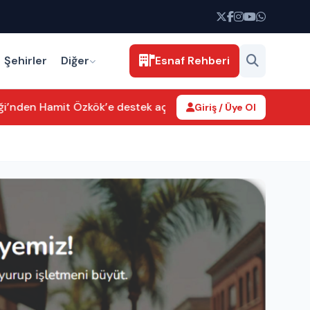
Şehirler
Diğer
Esnaf Rehberi
iği’nden Hamit Özkök’e destek açıklaması
Yaşar Sarıkaya’nın T
Giriş / Üye Ol