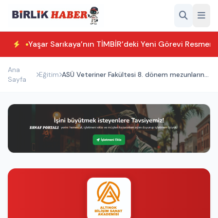
Yaşar Sarıkaya’nın TİMBİR’deki Yeni Görevi Resmen T
Ana
Eğitim
ASÜ Veteriner Fakültesi 8. dönem mezunlarını
Sayfa
uğurladı