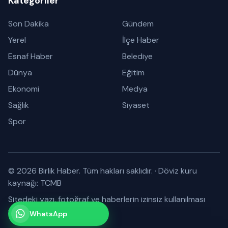
Kategoriler
Son Dakika
Gündem
Yerel
İlçe Haber
Esnaf Haber
Belediye
Dünya
Eğitim
Ekonomi
Medya
Sağlık
Siyaset
Spor
© 2026 Birlik Haber. Tüm hakları saklıdır.
·
Döviz kuru
kaynağı: TCMB
Sitedeki yazı, fotoğraf ve haberlerin izinsiz kullanılması
yasaktır.
WhatsApp
Kanalımız
Abone olabilirsiniz