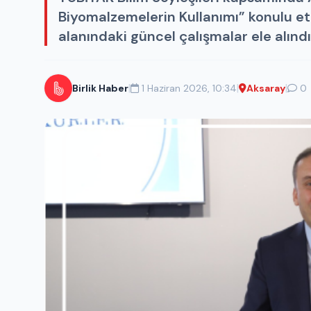
Biyomalzemelerin Kullanımı” konulu e
alanındaki güncel çalışmalar ele alındı
|
|
|
Birlik Haber
1 Haziran 2026, 10:34
Aksaray
0