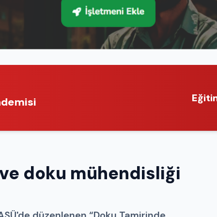
Eğiti
ademisi
ve doku mühendisliği
 ASÜ'de düzenlenen “Doku Tamirinde