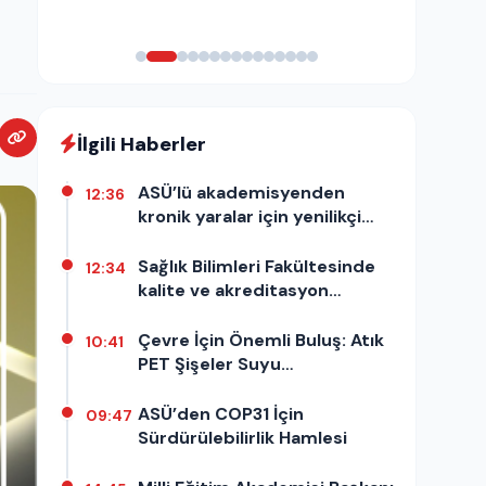
İlgili Haberler
ASÜ’lü akademisyenden
12:36
kronik yaralar için yenilikçi
araştırma
Sağlık Bilimleri Fakültesinde
12:34
kalite ve akreditasyon
süreçleri ele alındı
Çevre İçin Önemli Buluş: Atık
10:41
PET Şişeler Suyu
Temizleyecek
ASÜ’den COP31 İçin
09:47
Sürdürülebilirlik Hamlesi