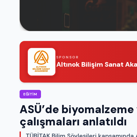
SPONSOR
Altınok Bilişim Sanat Ak
EĞITIM
ASÜ’de biyomalzeme 
çalışmaları anlatıldı
TÜBİTAK Bilim Söyleşileri kapsamında