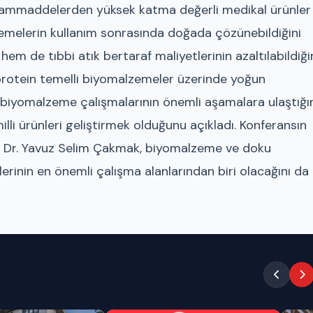
tli hammaddelerden yüksek katma değerli medikal ürünler
lzemelerin kullanım sonrasında doğada çözünebildiğini
hem de tıbbi atık bertaraf maliyetlerinin azaltılabildiğ
e protein temelli biyomalzemeler üzerinde yoğun
ı biyomalzeme çalışmalarının önemli aşamalara ulaştığı
illi ürünleri geliştirmek olduğunu açıkladı. Konferansın
of. Dr. Yavuz Selim Çakmak, biyomalzeme ve doku
lerinin en önemli çalışma alanlarından biri olacağını da