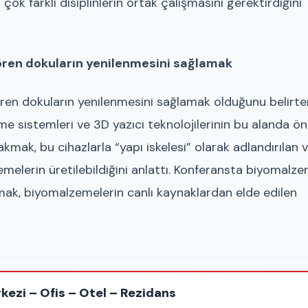
ok farklı disiplinlerin ortak çalışmasını gerektirdiğini
ören dokuların yenilenmesini sağlamak
ren dokuların yenilenmesini sağlamak olduğunu belirte
e sistemleri ve 3D yazıcı teknolojilerinin bu alanda ö
kmak, bu cihazlarla “yapı iskelesi” olarak adlandırılan 
melerin üretilebildiğini anlattı. Konferansta biyomalz
mak, biyomalzemelerin canlı kaynaklardan elde edilen
rkezi – Ofis – Otel – Rezidans