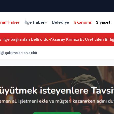
snaf Haber
İlçe Haber
Belediye
Ekonomi
Siyaset
lçe başkanları belli oldu
Aksaray Kırmızı Et Üreticileri Birli
 ve doku mühendisliği çalışmaları anlatıldı