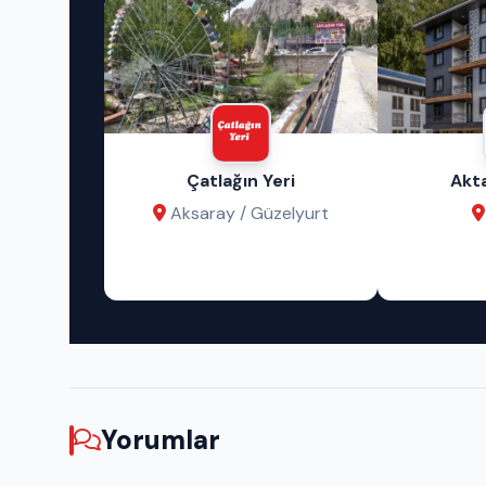
m Sanat
Çatlağın Yeri
Akt
si
Aksaray / Güzelyurt
ay
Yorumlar