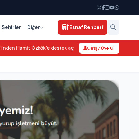
Şehirler
Diğer
Esnaf Rehberi
ği’nden Hamit Özkök’e destek açıklaması
Yaşar Sarıkaya’nın Tİ
Giriş / Üye Ol