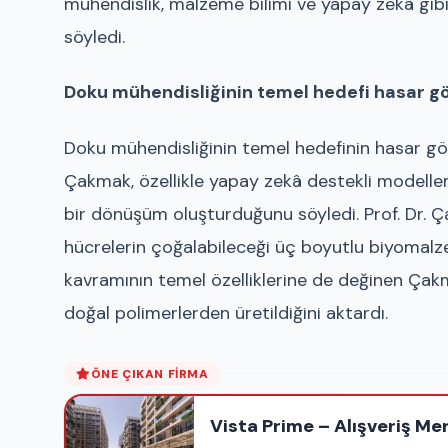
mühendislik, malzeme bilimi ve yapay zekâ gibi ç
söyledi.
Doku mühendisliğinin temel hedefi hasar g
Doku mühendisliğinin temel hedefinin hasar gö
Çakmak, özellikle yapay zekâ destekli modellem
bir dönüşüm oluşturduğunu söyledi. Prof. Dr. Ça
hücrelerin çoğalabileceği üç boyutlu biyomalze
kavramının temel özelliklerine de değinen Çak
doğal polimerlerden üretildiğini aktardı.
ÖNE ÇIKAN FIRMA
Vista Prime – Alışveriş Me