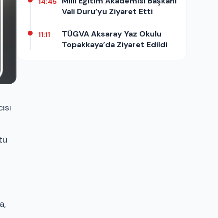
Milli Eğitim Akademisi Başkanı
14:45
Vali Duru’yu Ziyaret Etti
TÜGVA Aksaray Yaz Okulu
11:11
Topakkaya’da Ziyaret Edildi
ısı
tü
a,