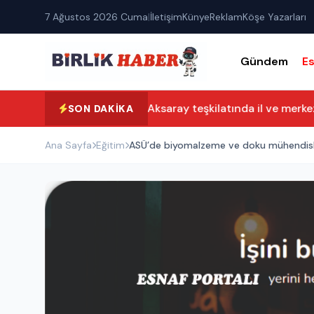
7 Ağustos 2026 Cuma
|
İletişim
Künye
Reklam
Köşe Yazarları
Gündem
E
Yeni Parti Aksaray teşkilatında il ve merkez i
SON DAKIKA
Ana Sayfa
Eğitim
ASÜ’de biyomalzeme