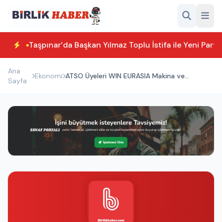
Taşpınar’da Başkan Yılmaz Toplu İstifa ile Yeni Parti
Ana
Ekonomi
ATSO Üyeleri WIN EURASIA Makina ve
Sayfa
Otomasyon Fuarı’na Katıldı