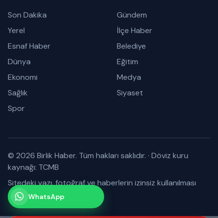
Son Dakika
Gündem
Yerel
İlçe Haber
Esnaf Haber
Belediye
Dünya
Eğitim
Ekonomi
Medya
Sağlık
Siyaset
Spor
© 2026 Birlik Haber. Tüm hakları saklıdır.
·
Döviz kuru
kaynağı: TCMB
Sitedeki yazı, fotoğraf ve haberlerin izinsiz kullanılması
yasaktır.
WhatsApp
Kanalımız
Abone olabilirsiniz