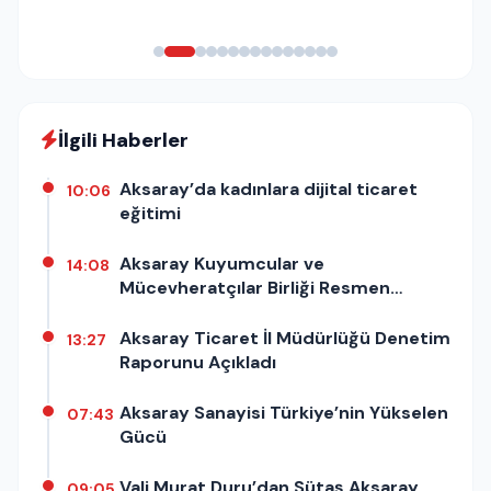
İlgili Haberler
Aksaray’da kadınlara dijital ticaret
10:06
eğitimi
Aksaray Kuyumcular ve
14:08
Mücevheratçılar Birliği Resmen
Kuruldu!
Aksaray Ticaret İl Müdürlüğü Denetim
13:27
Raporunu Açıkladı
Aksaray Sanayisi Türkiye’nin Yükselen
07:43
Gücü
Vali Murat Duru’dan Sütaş Aksaray
09:05