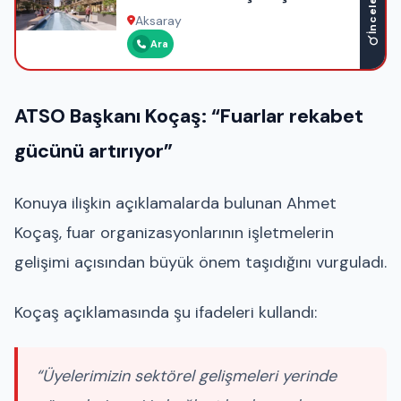
İncele
– Ofis – Otel – Rezidans
Aksaray
Ara
ATSO Başkanı Koçaş: “Fuarlar rekabet
gücünü artırıyor”
Konuya ilişkin açıklamalarda bulunan
Ahmet
Koçaş
, fuar organizasyonlarının işletmelerin
gelişimi açısından büyük önem taşıdığını vurguladı.
Koçaş açıklamasında şu ifadeleri kullandı:
“Üyelerimizin sektörel gelişmeleri yerinde