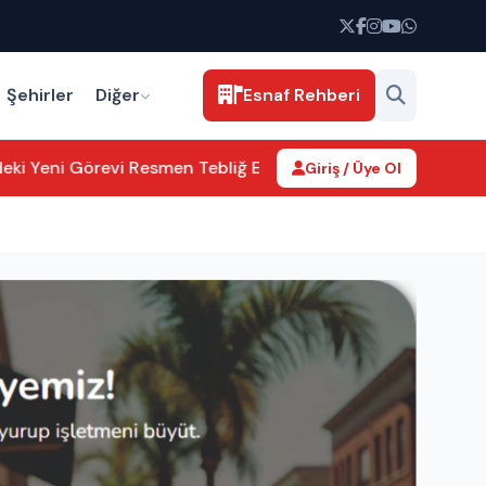
Şehirler
Diğer
Esnaf Rehberi
i Yeni Görevi Resmen Tebliğ Edildi
Aksaray’da kamu hizmetler
Giriş / Üye Ol