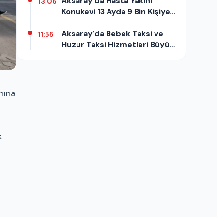
Aksaray’da Hasta Yakını
13:06
Konukevi 13 Ayda 9 Bin Kişiye
Hizmet Verdi
Aksaray’da Bebek Taksi ve
11:55
Huzur Taksi Hizmetleri Büyük
İlgi Görüyor
nına
k