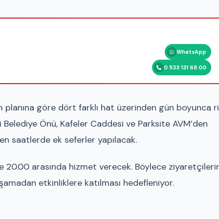
WhatsApp
0 533 131 68 00
m planına göre dört farklı hat üzerinden gün boyunca r
eni Belediye Önü, Kafeler Caddesi ve Parksite AVM’den
n saatlerde ek seferler yapılacak.
le 20.00 arasında hizmet verecek. Böylece ziyaretçileri
şamadan etkinliklere katılması hedefleniyor.