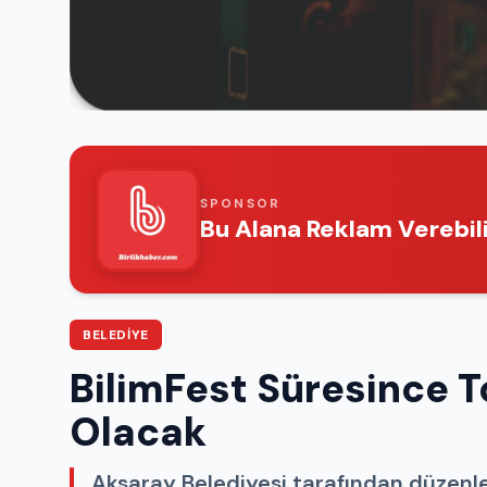
SPONSOR
Bu Alana Reklam Verebili
BELEDIYE
BilimFest Süresince T
Olacak
Aksaray Belediyesi tarafından düzenl