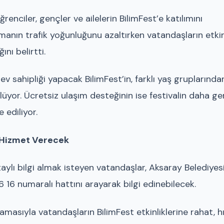
enciler, gençler ve ailelerin BilimFest’e katılımını
lamanın trafik yoğunluğunu azaltırken vatandaşların etkin
nı belirtti.
 ev sahipliği yapacak BilimFest’in, farklı yaş gruplarında
lüyor. Ücretsiz ulaşım desteğinin ise festivalin daha ge
 ediliyor.
i Hizmet Verecek
etaylı bilgi almak isteyen vatandaşlar, Aksaray Belediyes
 16 numaralı hattını arayarak bilgi edinebilecek.
masıyla vatandaşların BilimFest etkinliklerine rahat, hı