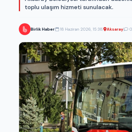
toplu ulaşım hizmeti sunulacak.
|
|
|
Birlik Haber
18 Haziran 2026, 15:38
Aksaray