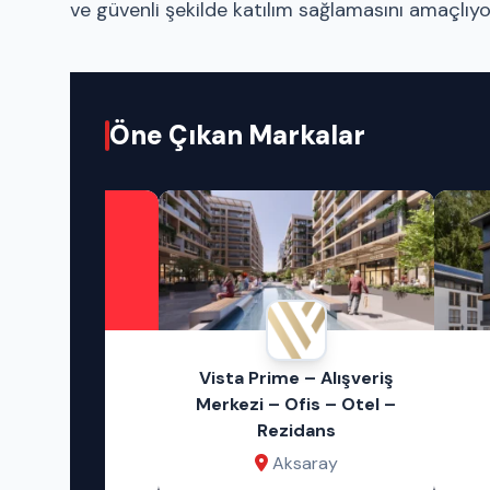
ve güvenli şekilde katılım sağlamasını amaçlıyo
Öne Çıkan Markalar
eklam
Vista Prime – Alışveriş
Akt
niz!
Merkezi – Ofis – Otel –
Rezidans
Aksaray