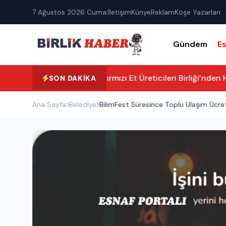
7 Ağustos 2026 Cuma
|
İletişim
Künye
Reklam
Köşe Yazarları
Gündem
E
Aksaray Kırmızı Et Üreticileri Birliği’nden 
SON DAKIKA
Ana Sayfa
Belediye
BilimFest Süresince Toplu Ulaşım Ücre