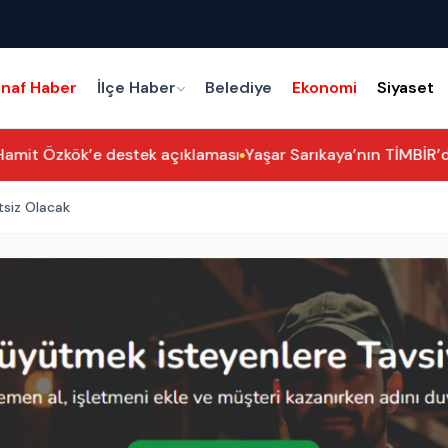
snaf Haber
İlçe Haber
Belediye
Ekonomi
Siyaset
Hamit Özkök’e destek açıklaması
Yaşar Sarıkaya’nın TİMBİR’dek
tsiz Olacak