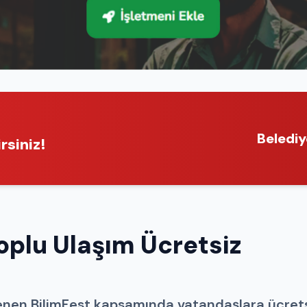
Belediy
rsiniz!
oplu Ulaşım Ücretsiz
enen BilimFest kapsamında vatandaşlara ücret