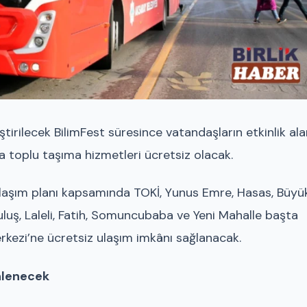
tirilecek BilimFest süresince vatandaşların etkinlik ala
la toplu taşıma hizmetleri ücretsiz olacak.
ulaşım planı kapsamında TOKİ, Yunus Emre, Hasas, Büyü
rtuluş, Laleli, Fatih, Somuncubaba ve Yeni Mahalle başta
kezi’ne ücretsiz ulaşım imkânı sağlanacak.
enlenecek