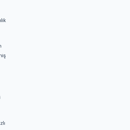
lik
n
niş
i
zlı